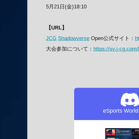
5月21日(金)18:10
【URL】
JCG
Shadowverse
Open公式サイト：
h
大会参加について：
https://sv.j-cg.com
eSports Worl