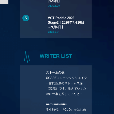
月23日】
2026.1.27
VCT Pacific 2026
Stage2【2026年7月16日
～9月6日】
2026.7.7
WRITER LIST
ストーム久保
SCARZコンテンツクリエイタ
ー部門所属のストーム久保
（32歳）です。生きていくた
めに仕事を探していたとこ
ろ、編集の方に拾ってもらい
nemuminimizu
コラムを連載させてもらえる
学生時代、『CoD』をはじめ
ことになりました。言いたい