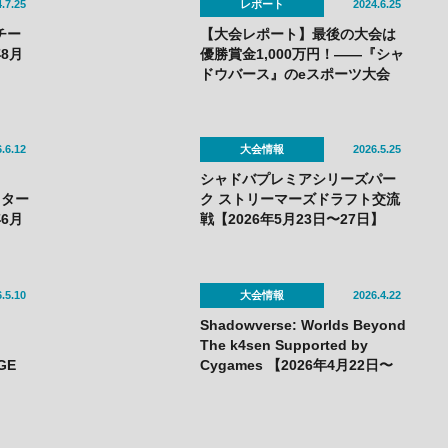
.7.25
レポート
2024.6.25
強チー
【大会レポート】最後の大会は
8月
優勝賞金1,000万円！——『シャ
ドウバース』のeスポーツ大会
「RAGE Shadowverse 2024
Summer」GRAND FINALSは
N/S（ねこそぎ）選手が優勝し30
.6.12
大会情報
2026.5.25
回目の節目の大会で有終の美を
飾る！
シャドバプレミアシリーズパー
マスター
ク ストリーマーズドラフト交流
6月
戦【2026年5月23日〜27日】
.5.10
大会情報
2026.4.22
Shadowverse: Worlds Beyond
The k4sen Supported by
GE
Cygames 【2026年4月22日〜
23日】
on