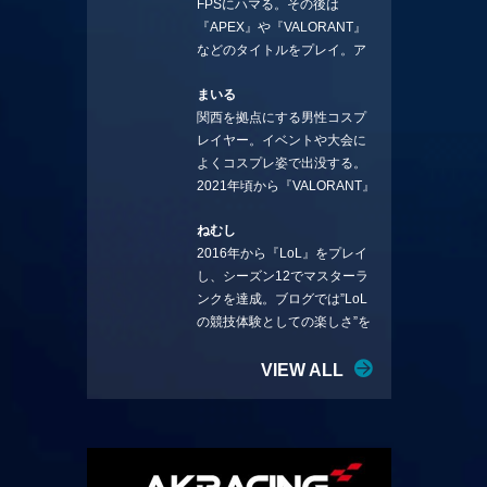
FPSにハマる。その後は
ことを言っていきます。X：
『APEX』や『VALORANT』
https://x.com/stormKUBO
などのタイトルをプレイ。ア
YouTube：
ーティストの楽曲や企業用
https://www.youtube.com/@sto
まいる
BGMなどを手掛ける作曲家と
rmKUBO
関西を拠点にする男性コスプ
フリーランスのライターの二
レイヤー。イベントや大会に
足の草鞋を履いて幅広く活動
よくコスプレ姿で出没する。
中。無類のラーメン好き！
2021年頃から『VALORANT』
Twitter:@ongakucas
にハマり、競技シーンを追い
ねむし
続ける。現在の推しチームは
2016年から『LoL』をプレイ
「CREST GAMING」。X：
し、シーズン12でマスターラ
@mlunias（Photo by
ンクを達成。ブログでは”LoL
Subaru.F.）
の競技体験としての楽しさ”を
テーマに情報を発信中。ニダ
リーを愛し、元ADCメイン
VIEW ALL
で、現在はMIDサイラスをメイ
ンにする変な経歴を持つ。
Twitter：@nemshifn ブログ：
nemumemo.com