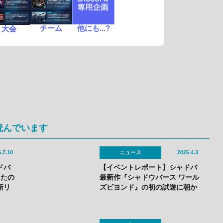
チーム
他にも...?
大会
読んでいます
.7.10
ニュース
2025.4.3
ドバ
【イベントレポート】シャドバ
ったの
最新作『シャドウバース ワール
新リ
ズビヨンド』の初の試遊に朝か
ら長蛇の列！——「シャドバス
ペシャルフェス」で最強チーム
も誕生！