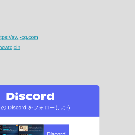
ttps://sv.j-cg.com
/howtojoin
d の
Discord をフォローしよう