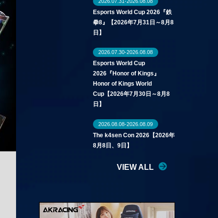
2026.07.31-2026.08.08
Esports World Cup 2026『鉄
拳8』【2026年7月31日～8月8
日】
2026.07.30-2026.08.08
Esports World Cup
2026『Honor of Kings』
Honor of Kings World
Cup【2026年7月30日～8月8
日】
2026.08.08-2026.08.09
The k4sen Con 2026【2026年
8月8日、9日】
VIEW ALL