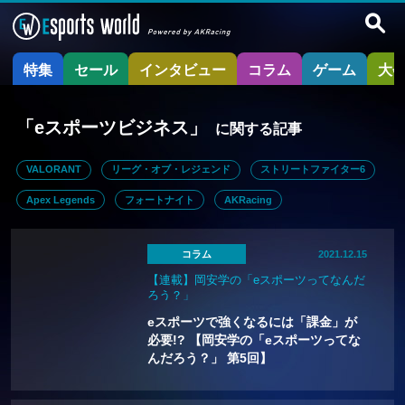
特集
セール
インタビュー
コラム
ゲーム
大
「eスポーツビジネス」
に関する記事
VALORANT
リーグ・オブ・レジェンド
ストリートファイター6
Apex Legends
フォートナイト
AKRacing
コラム
2021.12.15
【連載】岡安学の「eスポーツってなんだ
ろう？」
eスポーツで強くなるには「課金」が
必要!? 【岡安学の「eスポーツってな
んだろう？」 第5回】