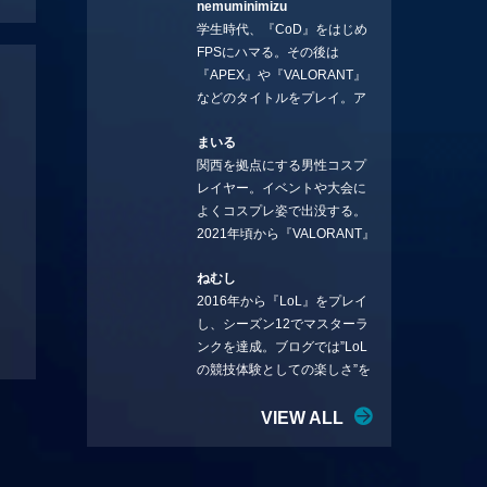
nemuminimizu
コラムを連載させてもらえる
学生時代、『CoD』をはじめ
ことになりました。言いたい
FPSにハマる。その後は
ことを言っていきます。X：
『APEX』や『VALORANT』
https://x.com/stormKUBO
などのタイトルをプレイ。ア
YouTube：
ーティストの楽曲や企業用
https://www.youtube.com/@sto
まいる
BGMなどを手掛ける作曲家と
rmKUBO
関西を拠点にする男性コスプ
フリーランスのライターの二
レイヤー。イベントや大会に
足の草鞋を履いて幅広く活動
よくコスプレ姿で出没する。
中。無類のラーメン好き！
2021年頃から『VALORANT』
Twitter:@ongakucas
にハマり、競技シーンを追い
ねむし
続ける。現在の推しチームは
2016年から『LoL』をプレイ
「CREST GAMING」。X：
し、シーズン12でマスターラ
@mlunias（Photo by
ンクを達成。ブログでは”LoL
Subaru.F.）
の競技体験としての楽しさ”を
テーマに情報を発信中。ニダ
リーを愛し、元ADCメイン
VIEW ALL
で、現在はMIDサイラスをメイ
ンにする変な経歴を持つ。
Twitter：@nemshifn ブログ：