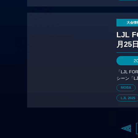
大会情
LJL
月25
2
「LJL 
シーン「L
位16チー
MOBA
LJL 2025