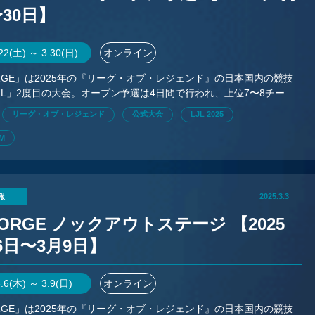
〜30日】
.22(土) ～ 3.30(日)
オンライン
FORGE」は2025年の『リーグ・オブ・レジェンド』の日本国内の競技
JL」2度目の大会。オープン予選は4日間で行われ、上位7〜8チーム
ステージに進出する。
リーグ・オブ・レジェンド
公式大会
LJL 2025
RM
報
2025.3.3
 FORGE ノックアウトステージ 【2025
6日〜3月9日】
3.6(木) ～ 3.9(日)
オンライン
FORGE」は2025年の『リーグ・オブ・レジェンド』の日本国内の競技