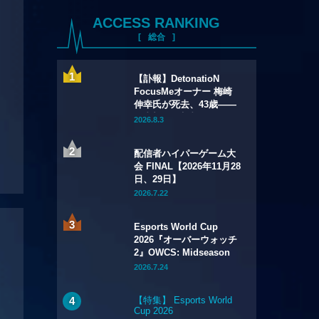
ACCESS RANKING
総合
【訃報】DetonatioN
FocusMeオーナー 梅崎
伸幸氏が死去、43歳——
国内初の給与制eスポーツ
2026.8.3
チームの創設者
配信者ハイパーゲーム大
会 FINAL【2026年11月28
日、29日】
2026.7.22
Esports World Cup
2026『オーバーウォッチ
2』OWCS: Midseason
Championship【2026年
2026.7.24
7月29日～8月2日】
【特集】 Esports World
Cup 2026