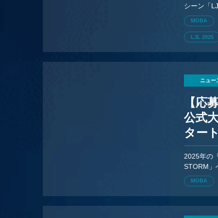
シーン「L
優勝を手
MOBA
LJL 2025
ニュー
【応募
公式大
ター
2025年
STORM
MOBA