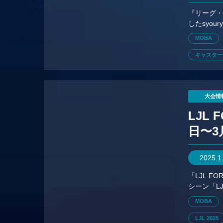
『リーグ・
したsyo
での活動
MOBA
キャスター
大会情
LJL 
日〜3
2025.1
「LJL 
シーン「L
チームが
MOBA
LJL 2025