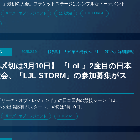
JL」最初の大会。ブラケットステージはシンプルなトーナメント。
にするのは果たして…？
リーグ・オブ・レジェンド
公式大会
LJL FORGE
【特集】 大変革の時代へ 「LJL 2025」詳細情報
ス
2025.2.19
〆切は3月10日】 『LoL』2度目の日本
会、「LJL STORM」の参加募集がス
ト
の『リーグ・オブ・レジェンド』の日本国内の競技シーン「LJL
」への出場応募がスタート。〆切は3月10日。
リーグ・オブ・レジェンド
LJL 2025