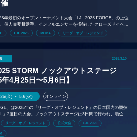
開催
025年最初のオープントーナメント大会「LJL 2025 FORGE」の上位
ム、個人賞受賞選手、インフルエンサーを招待したクローズドイベン
r Party」を3月26日（水）に開催する。
GE
LJL 2025
MOBA
リーグ・オブ・レジェンド
報
2025.3.10
 2025 STORM ノックアウトステージ
25年4月25日〜5月6日】
.25(金) ～ 5.6(火)
オンライン
FORGE」は2025年の『リーグ・オブ・レジェンド』の日本国内の競技
JL」2度目の大会。ノックアウトステージは3日間で行われ、順位に
ャンピオンシップポイントが付与される。
リーグ・オブ・レジェンド
公式大会
LJL 2025
RM