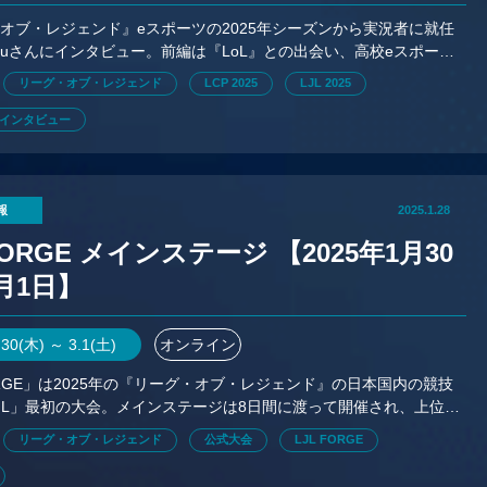
オブ・レジェンド』eスポーツの2025年シーズンから実況者に就任
uryuさんにインタビュー。前編は『LoL』との出会い、高校eスポーツ
を経て、実況者を目指すまで。
リーグ・オブ・レジェンド
LCP 2025
LJL 2025
インタビュー
報
2025.1.28
FORGE メインステージ 【2025年1月30
月1日】
.30(木) ～ 3.1(土)
オンライン
FORGE」は2025年の『リーグ・オブ・レジェンド』の日本国内の競技
JL」最初の大会。メインステージは8日間に渡って開催され、上位8
ノックアウトステージに進出する。
リーグ・オブ・レジェンド
公式大会
LJL FORGE