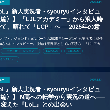
ュー
2025.2.14
oL』新人実況者・syouryuインタビュ
編〉】 「LJLアカデミー」から浪人時
て、晴れて「LCP」へ──2025年の意
み
オブ・レジェンド』eスポーツの2025年シーズンから実況者に就任
uryuさんにインタビュー。後編は実況者としての下積み、「LJLアカデ
任からの挫折、今季の目標を聞く。
リーグ・オブ・レジェンド
LCP 2025
LJL 2025
インタビュー
ュー
2025.2.13
oL』新人実況者・syouryuインタビュ
編〉】 N高への転学から実況の道へ──
変えた『LoL』との出会い