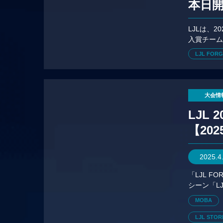
本日
LJLは、2
入賞チー
ト「Afte
LJL FOR
大会情
LJL
【20
2025.4
「LJL 
シーン「L
応じてチ
MOBA
LJL STO