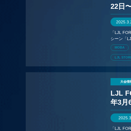
22日
2025.3
「LJL 
シーン「L
がメイン
MOBA
LJL STO
大会情
LJL
年3月
2025.
「LJL 