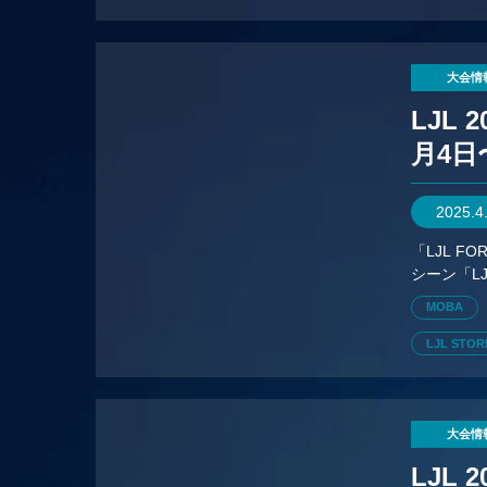
大会情
LJL 
月4日
2025.4
「LJL 
シーン「L
ノックア
MOBA
LJL STO
大会情
LJL 