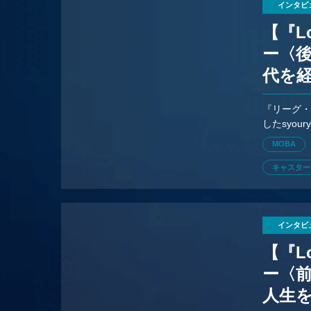
インタビ
【『L
ー〈後
代を経
気込
『リーグ・
したsyo
ミー」就
MOBA
キャスター
インタビ
【『L
ー〈前
人生を