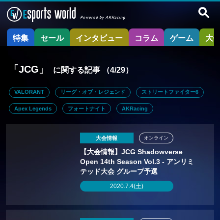
特集
セール
インタビュー
コラム
ゲーム
大
「JCG」
に関する記事
（4/29）
VALORANT
リーグ・オブ・レジェンド
ストリートファイター6
Apex Legends
フォートナイト
AKRacing
大会情報
オンライン
【大会情報】JCG Shadowverse
Open 14th Season Vol.3 - アンリミ
テッド大会 グループ予選
2020.7.4(土)