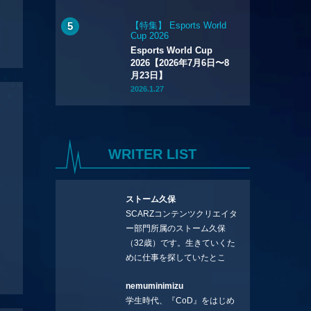
【特集】 Esports World
Cup 2026
Esports World Cup
2026【2026年7月6日〜8
月23日】
2026.1.27
WRITER LIST
ストーム久保
SCARZコンテンツクリエイタ
ー部門所属のストーム久保
（32歳）です。生きていくた
めに仕事を探していたとこ
ろ、編集の方に拾ってもらい
nemuminimizu
コラムを連載させてもらえる
学生時代、『CoD』をはじめ
ことになりました。言いたい