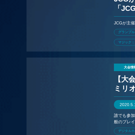
「JC
JCGが主
グランブル
マジック：
大会情
【大会
ミリオ
2020.5
誰でも参
般のプレ
デジタルカ