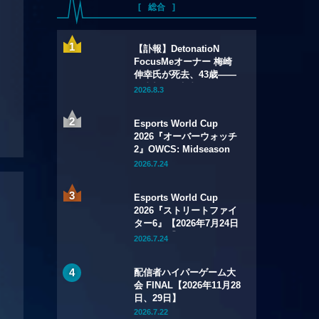
総合
【訃報】DetonatioN
FocusMeオーナー 梅崎
伸幸氏が死去、43歳——
国内初の給与制eスポーツ
2026.8.3
チームの創設者
Esports World Cup
2026『オーバーウォッチ
2』OWCS: Midseason
Championship【2026年
2026.7.24
7月29日～8月2日】
Esports World Cup
2026『ストリートファイ
ター6』【2026年7月24日
～8月1日】
2026.7.24
配信者ハイパーゲーム大
会 FINAL【2026年11月28
日、29日】
2026.7.22