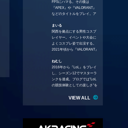
FPSにハマる。その後は
ことを言っていきます。X：
『APEX』や『VALORANT』
https://x.com/stormKUBO
などのタイトルをプレイ。ア
YouTube：
ーティストの楽曲や企業用
https://www.youtube.com/@sto
まいる
BGMなどを手掛ける作曲家と
rmKUBO
関西を拠点にする男性コスプ
フリーランスのライターの二
レイヤー。イベントや大会に
足の草鞋を履いて幅広く活動
よくコスプレ姿で出没する。
中。無類のラーメン好き！
2021年頃から『VALORANT』
Twitter:@ongakucas
にハマり、競技シーンを追い
ねむし
続ける。現在の推しチームは
2016年から『LoL』をプレイ
「CREST GAMING」。X：
し、シーズン12でマスターラ
@mlunias（Photo by
ンクを達成。ブログでは”LoL
Subaru.F.）
の競技体験としての楽しさ”を
テーマに情報を発信中。ニダ
リーを愛し、元ADCメイン
VIEW ALL
で、現在はMIDサイラスをメイ
ンにする変な経歴を持つ。
Twitter：@nemshifn ブログ：
nemumemo.com