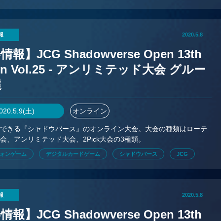
報
2020.5.8
報】JCG Shadowverse Open 13th
on Vol.25 - アンリミテッド大会 グルー
選
020.5.9(土)
オンライン
加できる『シャドウバース』のオンライン大会。大会の種類はローテ
会、アンリミテッド大会、2Pick大会の3種類。
ォンゲーム
デジタルカードゲーム
シャドウバース
JCG
報
2020.5.8
報】JCG Shadowverse Open 13th