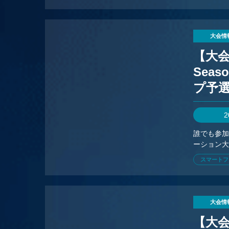
大会情
【大会情
Seas
プ予
2
誰でも参
ーション大
スマートフ
大会情
【大会情