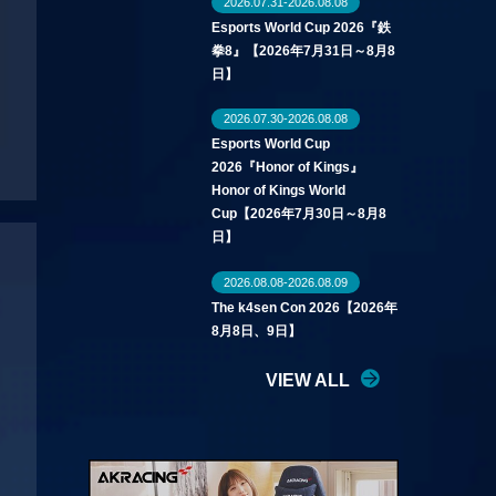
2026.07.31-2026.08.08
Esports World Cup 2026『鉄
拳8』【2026年7月31日～8月8
日】
2026.07.30-2026.08.08
Esports World Cup
2026『Honor of Kings』
Honor of Kings World
Cup【2026年7月30日～8月8
日】
2026.08.08-2026.08.09
The k4sen Con 2026【2026年
8月8日、9日】
VIEW ALL