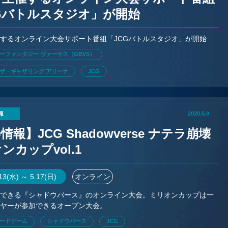
Gバトルスタジオ」が開始
催するオンライン大会サポート番組「JCGバトルスタジオ」が開始
ーファンタジー ヴァーサス（GBVS）
ザ・ギャザリング アリーナ
JCG
報
2020.5.9
情報】JCG Shadowverse ナテラ崩壊
ンカップvol.1
.13(水) ～ 5.17(日)
オンライン
加できる『シャドウバース』のオンライン大会。ミリオンカップは一
イヤーが参加できるオープン大会。
ードゲーム
シャドウバース
JCG