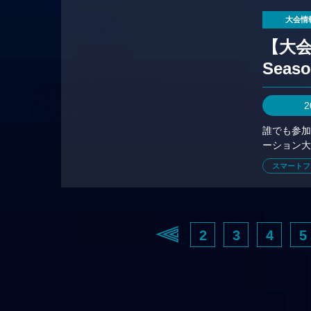
大会情
【大会情
Seas
2
誰でも参
ーション大
スマートフ
2
3
4
5