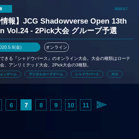
報
2020.5.7
報】JCG Shadowverse Open 13th
on Vol.24 - 2Pick大会 グループ予選
020.5.8(金)
オンライン
加できる『シャドウバース』のオンライン大会。大会の種類はローテ
会、アンリミテッド大会、2Pick大会の3種類。
ォンゲーム
デジタルカードゲーム
シャドウバース
JCG
6
7
8
9
10
11