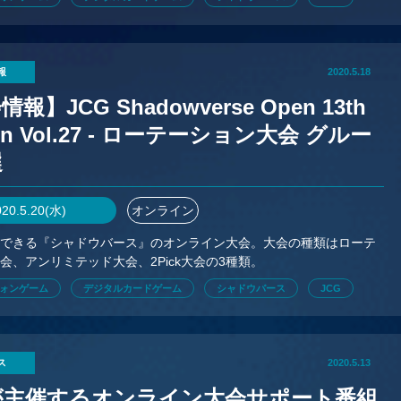
報
2020.5.18
報】JCG Shadowverse Open 13th
on Vol.27 - ローテーション大会 グルー
選
020.5.20(水)
オンライン
加できる『シャドウバース』のオンライン大会。大会の種類はローテ
会、アンリミテッド大会、2Pick大会の3種類。
ォンゲーム
デジタルカードゲーム
シャドウバース
JCG
ス
2020.5.13
Gが主催するオンライン大会サポート番組