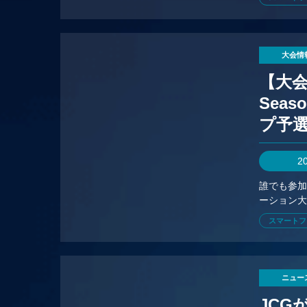
大会情
【大会情
Seas
プ予
2
誰でも参
ーション大
スマートフ
ニュー
JC