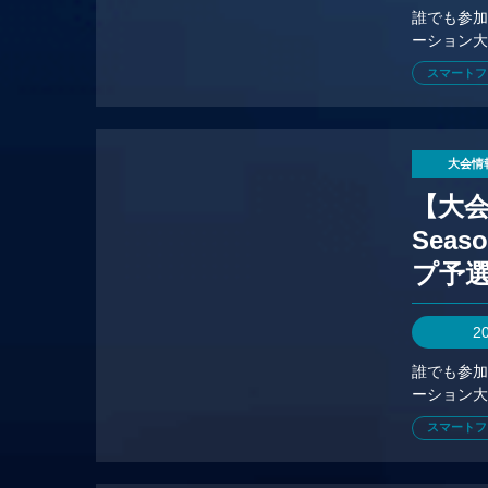
誰でも参
ーション大
スマートフ
大会情
【大会情
Seas
プ予
2
誰でも参
ーション大
スマートフ