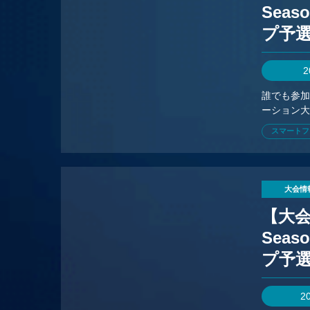
Seas
プ予
2
誰でも参
ーション大
スマートフ
大会情
【大会情
Seas
プ予
2