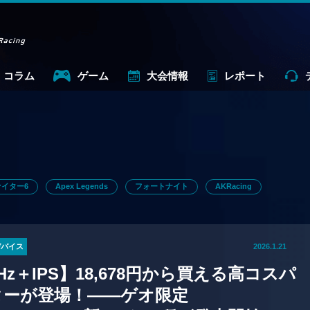
コラム
ゲーム
大会情報
レポート
イター6
Apex Legends
フォートナイト
AKRacing
デバイス
2026.1.21
0Hz＋IPS】18,678円から買える高コスパ
ターが登場！——ゲオ限定