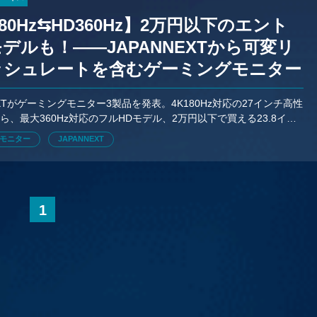
180Hz⇆HD360Hz】2万円以下のエント
デルも！——JAPANNEXTから可変リ
ッシュレートを含むゲーミングモニター
が発売
EXTがゲーミングモニター3製品を発表。4K180Hz対応の27インチ高性
ら、最大360Hz対応のフルHDモデル、2万円以下で買える23.8イン
まで、多様な新ラインアップが登場した。
モニター
JAPANNEXT
1