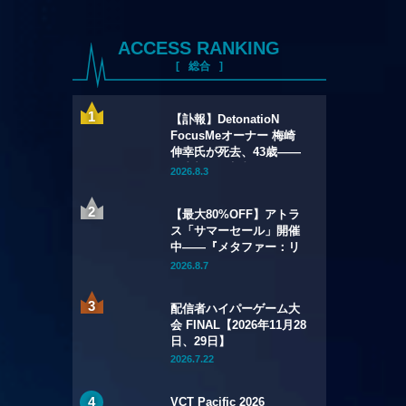
ACCESS RANKING
総合
【訃報】DetonatioN
FocusMeオーナー 梅崎
伸幸氏が死去、43歳——
国内初の給与制eスポーツ
2026.8.3
チームの創設者
【最大80%OFF】アトラ
ス「サマーセール」開催
中——『メタファー：リ
ファンタジオ』デジタル
2026.8.7
豪華版が60%OFFに
配信者ハイパーゲーム大
会 FINAL【2026年11月28
日、29日】
2026.7.22
VCT Pacific 2026