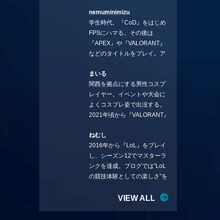
ろ、編集の方に拾ってもらい
nemuminimizu
コラムを連載させてもらえる
学生時代、『CoD』をはじめ
ことになりました。言いたい
FPSにハマる。その後は
ことを言っていきます。X：
『APEX』や『VALORANT』
https://x.com/stormKUBO
などのタイトルをプレイ。ア
YouTube：
ーティストの楽曲や企業用
https://www.youtube.com/@sto
まいる
BGMなどを手掛ける作曲家と
rmKUBO
関西を拠点にする男性コスプ
フリーランスのライターの二
レイヤー。イベントや大会に
足の草鞋を履いて幅広く活動
よくコスプレ姿で出没する。
中。無類のラーメン好き！
2021年頃から『VALORANT』
Twitter:@ongakucas
にハマり、競技シーンを追い
ねむし
続ける。現在の推しチームは
2016年から『LoL』をプレイ
「CREST GAMING」。X：
し、シーズン12でマスターラ
@mlunias（Photo by
ンクを達成。ブログでは”LoL
Subaru.F.）
の競技体験としての楽しさ”を
テーマに情報を発信中。ニダ
リーを愛し、元ADCメイン
VIEW ALL
で、現在はMIDサイラスをメイ
ンにする変な経歴を持つ。