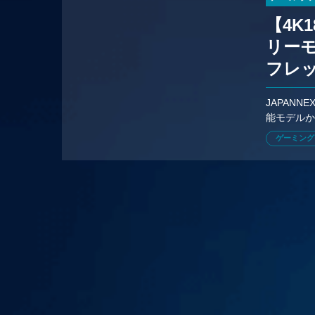
【4K
リーモ
フレ
3製品
JAPANN
能モデルか
チ入門機
ゲーミング