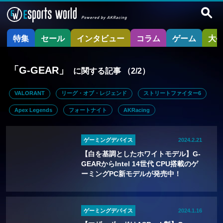
特集
セール
インタビュー
コラム
ゲーム
大
「G-GEAR」
に関する記事
（2/2）
VALORANT
リーグ・オブ・レジェンド
ストリートファイター6
Apex Legends
フォートナイト
AKRacing
ゲーミングデバイス
2024.2.21
【白を基調としたホワイトモデル】G-
GEARからIntel 14世代 CPU搭載のゲ
ーミングPC新モデルが発売中！
ゲーミングデバイス
2024.1.16