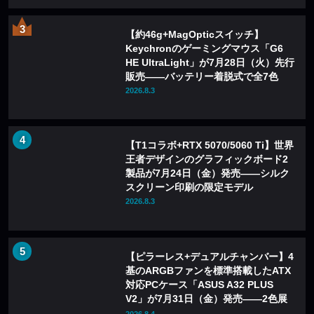
【約46g+MagOpticスイッチ】
Keychronのゲーミングマウス「G6
HE UltraLight」が7月28日（火）先行
販売——バッテリー着脱式で全7色
2026.8.3
【T1コラボ+RTX 5070/5060 Ti】世界
王者デザインのグラフィックボード2
製品が7月24日（金）発売——シルク
スクリーン印刷の限定モデル
2026.8.3
【ピラーレス+デュアルチャンバー】4
基のARGBファンを標準搭載したATX
対応PCケース「ASUS A32 PLUS
V2」が7月31日（金）発売——2色展
開
2026.8.4