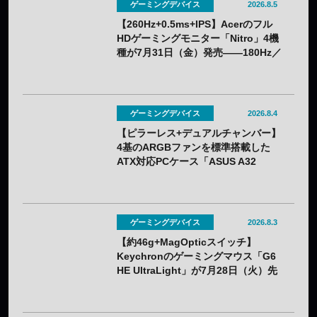
ゲーミングデバイス
2026.8.5
【260Hz+0.5ms+IPS】Acerのフル
HDゲーミングモニター「Nitro」4機
種が7月31日（金）発売——180Hz／
260Hzを用途で選べる
ゲーミングデバイス
2026.8.4
【ピラーレス+デュアルチャンバー】
4基のARGBファンを標準搭載した
ATX対応PCケース「ASUS A32
PLUS V2」が7月31日（金）発売
——2色展開
ゲーミングデバイス
2026.8.3
【約46g+MagOpticスイッチ】
Keychronのゲーミングマウス「G6
HE UltraLight」が7月28日（火）先
行販売——バッテリー着脱式で全7色