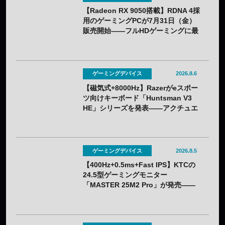
【Radeon RX 9050搭載】RDNA 4採
用のゲーミングPCが7月31日（金）
販売開始——フルHDゲーミングに最
適化
ゲーミングデバイス
2026.8.6
【磁気式+8000Hz】Razerがeスポー
ツ向けキーボード「Huntsman V3
HE」シリーズを発表——アクチュエ
ーション0.1〜4.0mmで調整可能
ゲーミングデバイス
2026.8.5
【400Hz+0.5ms+Fast IPS】KTCの
24.5型ゲーミングモニター
「MASTER 25M2 Pro」が発売——
クーポン利用で実質32,382円