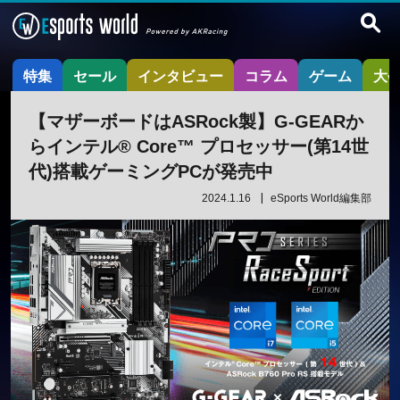
特集
セール
インタビュー
コラム
ゲーム
大
【マザーボードはASRock製】G-GEARか
らインテル® Core™ プロセッサー(第14世
代)搭載ゲーミングPCが発売中
2024.1.16
eSports World編集部