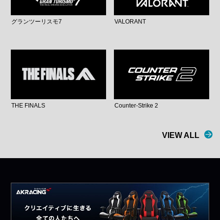
グランツーリスモ7
VALORANT
THE FINALS
Counter-Strike 2
VIEW ALL