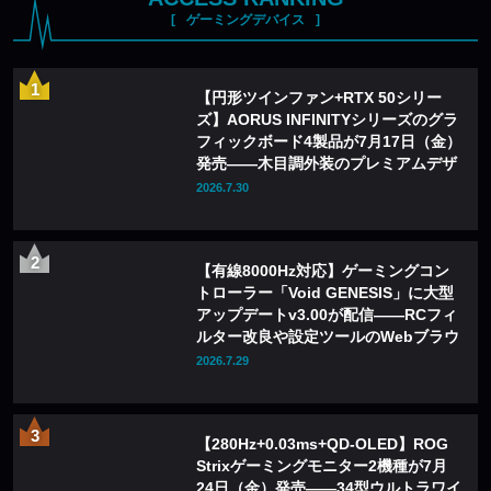
ゲーミングデバイス
【円形ツインファン+RTX 50シリー
ズ】AORUS INFINITYシリーズのグラ
フィックボード4製品が7月17日（金）
発売——木目調外装のプレミアムデザ
インを採用
2026.7.30
【有線8000Hz対応】ゲーミングコン
トローラー「Void GENESIS」に大型
アップデートv3.00が配信——RCフィ
ルター改良や設定ツールのWebブラウ
ザ化も
2026.7.29
【280Hz+0.03ms+QD-OLED】ROG
Strixゲーミングモニター2機種が7月
24日（金）発売——34型ウルトラワイ