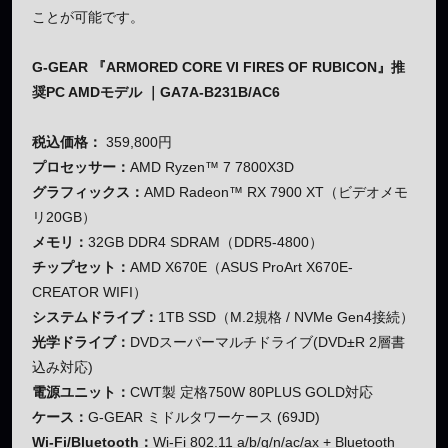
ことが可能です。
G-GEAR 『ARMORED CORE VI FIRES OF RUBICON』推
奨PC AMDモデル ｜GA7A-B231B/AC6
税込価格：
359,800円
プロセッサー：
AMD Ryzen™ 7 7800X3D
グラフィックス：
AMD Radeon™ RX 7900 XT（ビデオメモ
リ20GB）
メモリ：
32GB DDR4 SDRAM（DDR5-4800）
チップセット：
AMD X670E（ASUS ProArt X670E-
CREATOR WIFI）
システムドライブ：
1TB SSD（M.2規格 / NVMe Gen4接続）
光学ドライブ：
DVDスーパーマルチドライブ(DVD±R 2層書
込み対応)
電源ユニット：
CWT製 定格750W 80PLUS GOLD対応
ケース：
G-GEAR ミドルタワーケース (69JD)
Wi-Fi/Bluetooth：
Wi-Fi 802.11 a/b/g/n/ac/ax + Bluetooth