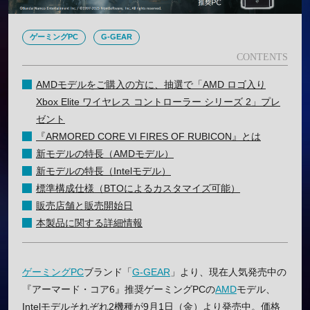
ゲーミングPC
G-GEAR
AMDモデルをご購入の方に、抽選で「AMD ロゴ入り
Xbox Elite ワイヤレス コントローラー シリーズ 2」プレ
ゼント
『ARMORED CORE VI FIRES OF RUBICON』とは
新モデルの特長（AMDモデル）
新モデルの特長（Intelモデル）
標準構成仕様（BTOによるカスタマイズ可能）
販売店舗と販売開始日
本製品に関する詳細情報
ゲーミングPC
ブランド「
G-GEAR
」より、現在人気発売中の
『アーマード・コア6』推奨ゲーミングPCの
AMD
モデル、
Intelモデルそれぞれ2機種が9月1日（金）より発売中。価格