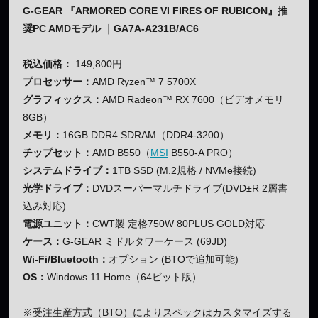
G-GEAR 『ARMORED CORE VI FIRES OF RUBICON』推
奨PC AMDモデル ｜GA7A-A231B/AC6
税込価格：
149,800円
プロセッサー：
AMD Ryzen™ 7 5700X
グラフィックス：
AMD Radeon™ RX 7600（ビデオメモリ
8GB）
メモリ：
16GB DDR4 SDRAM（DDR4-3200）
チップセット：
AMD B550（
MSI
B550-A PRO）
システムドライブ：
1TB SSD (M.2規格 / NVMe接続)
光学ドライブ：
DVDスーパーマルチドライブ(DVD±R 2層書
込み対応)
電源ユニット：
CWT製 定格750W 80PLUS GOLD対応
ケース：
G-GEAR ミドルタワーケース (69JD)
Wi-Fi/Bluetooth：
オプション (BTOで追加可能)
OS：
Windows 11 Home（64ビット版）
※受注生産方式（BTO）によりスペックはカスタマイズする