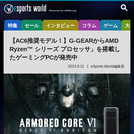
特集
セール
インタビュー
コラム
ゲーム
大
【AC6推奨モデル！】G-GEARからAMD
Ryzen™ シリーズ プロセッサ」を搭載し
たゲーミングPCが発売中
2023.9.11
eSports World編集部