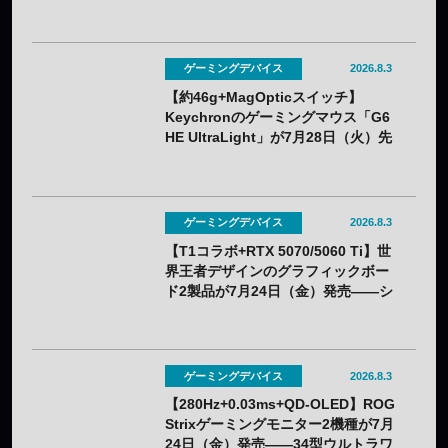
PLUS V2」が7月31日（金）発売
——2色展開
ゲーミングデバイス
2026.8.3
【約46g+MagOpticスイッチ】
Keychronのゲーミングマウス「G6
HE UltraLight」が7月28日（火）先
行販売——バッテリー着脱式で全7色
ゲーミングデバイス
2026.8.3
【T1コラボ+RTX 5070/5060 Ti】世
界王者デザインのグラフィックボー
ド2製品が7月24日（金）発売——シ
ルクスクリーン印刷の限定モデル
ゲーミングデバイス
2026.8.3
【280Hz+0.03ms+QD-OLED】ROG
Strixゲーミングモニター2機種が7月
24日（金）発売——34型ウルトラワ