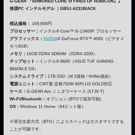
G-GEAR 『ARMORED CORE VI FIRES OF RUBICON』』
推奨PC インテルモデル ｜GB5J-A231B/AC6
税込価格：
169,800円
プロセッサー：
インテル® Core™ i5-13400F プロセッサー
グラフィックス：
NVIDIA
® GeForce RTX™ 4060（ビデオメ
モリ8GB）
メモリ：
16GB DDR4 SDRAM（DDR4-3200）
チップセット：
インテル® B660（ASUS TUF GAMING
B660M-E D4）
システムドライブ：
1TB SSD（M.2規格 / NVMe接続）
電源ユニット：
CWT製 定格750W 80PLUS GOLD対応
ケース：
G-GEAR Aim ミニタワーケース (5TJ9-T)
Wi-Fi/Bluetooth：
オプション (BTOで追加可能)
OS：
Windows 11 Home（64ビット版）
※受注生産方式（BTO）によりスペックはカスタマイズする
ことが可能です。