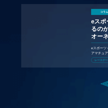
コラ
eス
るのか
オーネ
eスポーツ
アマチュア
TAI」に
レースゲー