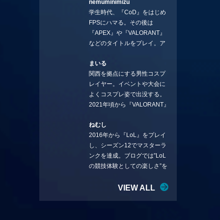
nemuminimizu
コラムを連載させてもらえる
学生時代、『CoD』をはじめ
ことになりました。言いたい
FPSにハマる。その後は
ことを言っていきます。X：
『APEX』や『VALORANT』
https://x.com/stormKUBO
などのタイトルをプレイ。ア
YouTube：
ーティストの楽曲や企業用
https://www.youtube.com/@sto
まいる
BGMなどを手掛ける作曲家と
rmKUBO
関西を拠点にする男性コスプ
フリーランスのライターの二
レイヤー。イベントや大会に
足の草鞋を履いて幅広く活動
よくコスプレ姿で出没する。
中。無類のラーメン好き！
2021年頃から『VALORANT』
Twitter:@ongakucas
にハマり、競技シーンを追い
ねむし
続ける。現在の推しチームは
2016年から『LoL』をプレイ
「CREST GAMING」。X：
し、シーズン12でマスターラ
@mlunias（Photo by
ンクを達成。ブログでは”LoL
Subaru.F.）
の競技体験としての楽しさ”を
テーマに情報を発信中。ニダ
リーを愛し、元ADCメイン
VIEW ALL
で、現在はMIDサイラスをメイ
ンにする変な経歴を持つ。
Twitter：@nemshifn ブログ：