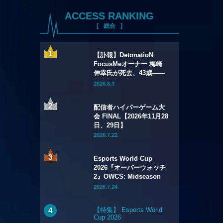
ACCESS RANKING
総合
【訃報】DetonatioN
FocusMeオーナー 梅崎
伸幸氏が死去、43歳——
国内初の給与制eスポーツ
2026.8.3
チームの創設者
配信者ハイパーゲーム大
会 FINAL【2026年11月28
日、29日】
2026.7.22
Esports World Cup
2026『オーバーウォッチ
2』OWCS: Midseason
Championship【2026年
2026.7.24
7月29日～8月2日】
【特集】 Esports World
Cup 2026