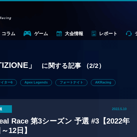
コラム
ゲーム
大会情報
レポート
IZIONE」
に関する記事
（2/2）
イター6
Apex Legends
フォートナイト
AKRacing
報
2022.5.10
Real Race 第3シーズン 予選 #3【2022年
日～12日】