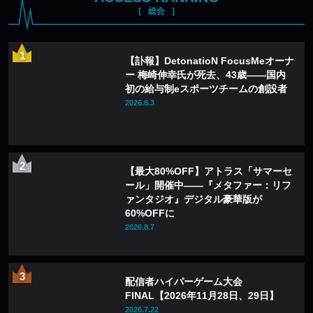
総合
【訃報】DetonatioN FocusMeオーナ
ー 梅崎伸幸氏が死去、43歳——国内
初の給与制eスポーツチームの創設者
2026.8.3
【最大80%OFF】アトラス「サマーセ
ール」開催中——『メタファー：リフ
ァンタジオ』デジタル豪華版が
60%OFFに
2026.8.7
配信者ハイパーゲーム大会
FINAL【2026年11月28日、29日】
2026.7.22