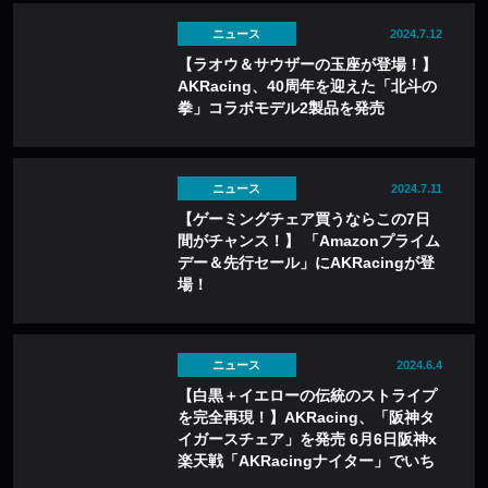
ニュース
2024.7.12
【ラオウ＆サウザーの玉座が登場！】
AKRacing、40周年を迎えた「北斗の
拳」コラボモデル2製品を発売
ニュース
2024.7.11
【ゲーミングチェア買うならこの7日
間がチャンス！】 「Amazonプライム
デー＆先行セール」にAKRacingが登
場！
ニュース
2024.6.4
【白黒＋イエローの伝統のストライプ
を完全再現！】AKRacing、「阪神タ
イガースチェア」を発売 6月6日阪神x
楽天戦「AKRacingナイター」でいち
早く実物も展示