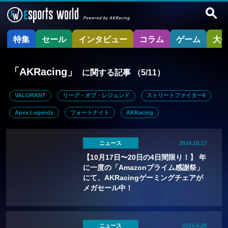
特集
セール
インタビュー
コラム
ゲーム
大
「AKRacing」
に関する記事
（5/11）
VALORANT
リーグ・オブ・レジェンド
ストリートファイター6
Apex Legends
フォートナイト
AKRacing
ニュース
2024.10.17
【10月17日〜20日の4日間限り！】 年
に一度の「Amazonプライム感謝祭」
にて、AKRacingゲーミングチェアが
メガセール中！
ニュース
2024.8.29