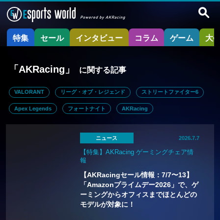
特集
セール
インタビュー
コラム
ゲーム
大
「AKRacing」
に関する記事
VALORANT
リーグ・オブ・レジェンド
ストリートファイター6
Apex Legends
フォートナイト
AKRacing
ニュース
2026.7.7
【特集】AKRacing ゲーミングチェア情
報
【AKRacingセール情報：7/7〜13】
「Amazonプライムデー2026」で、ゲ
ーミングからオフィスまでほとんどの
モデルが対象に！