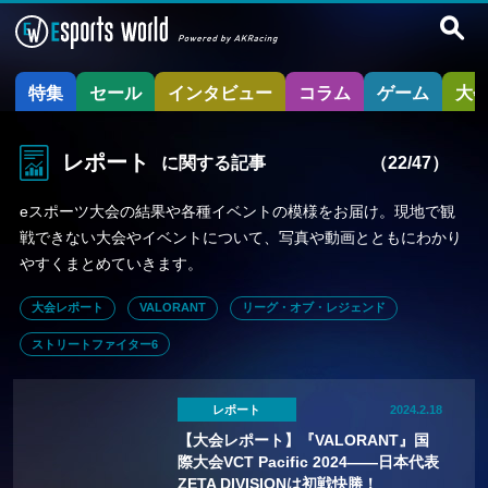
特集
セール
インタビュー
コラム
ゲーム
大
レポート
に関する記事
（22/47）
eスポーツ大会の結果や各種イベントの模様をお届け。現地で観
戦できない大会やイベントについて、写真や動画とともにわかり
やすくまとめていきます。
大会レポート
VALORANT
リーグ・オブ・レジェンド
ストリートファイター6
レポート
2024.2.18
【大会レポート】『VALORANT』国
際大会VCT Pacific 2024——日本代表
ZETA DIVISIONは初戦快勝！