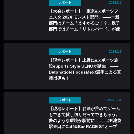
レポート
2024.2.5
【大会レポート】「東京eスポーツフ
ェスタ 2024 モンスト部門」——一般
部門はチーム「えすかるご！？」親子
部門ではチーム「リトルバード」が優
勝！
レポート
2024.2.1
【現地レポート】上野にeスポーツ施
設eSports Style UENOが誕生！——
DetonatioN FocusMeの選手による直
接指導も！
レポート
2024.1.31
【現地レポート】お酒が呑めてゲーム
もできて貸し切りだってできちゃう。
夢のような環境が駅前に！——JR池袋
駅東口にCafé&Bar RAGE STオープ
ン！