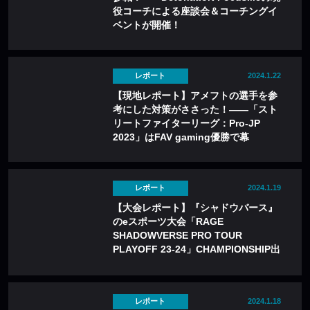
役コーチによる座談会＆コーチングイ
ベントが開催！
レポート
2024.1.22
【現地レポート】アメフトの選手を参
考にした対策がささった！——「スト
リートファイターリーグ：Pro-JP
2023」はFAV gaming優勝で幕
レポート
2024.1.19
【大会レポート】『シャドウバース』
のeスポーツ大会「RAGE
SHADOWVERSE PRO TOUR
PLAYOFF 23-24」CHAMPIONSHIP出
場をかけた熱戦の末、AXIZが通過決
定！
レポート
2024.1.18