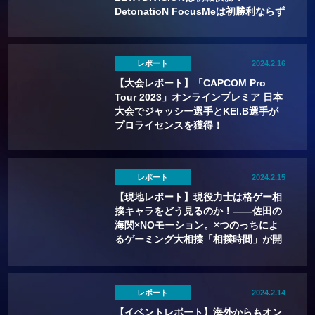
DetonatioN FocusMeは初勝利ならず
レポート
2024.2.16
【大会レポート】「CAPCOM Pro
Tour 2023」オンラインプレミア 日本
大会でジャッシー選手とKEI.B選手が
プロライセンスを獲得！
レポート
2024.2.15
【現地レポート】現役力士は格ゲー相
撲キャラをどう見るのか！——佐田の
海関×NOモーション。×つのっちによ
るゲーミング大相撲「相撲時間」が開
幕！
レポート
2024.2.14
【イベントレポート】海外からもオン