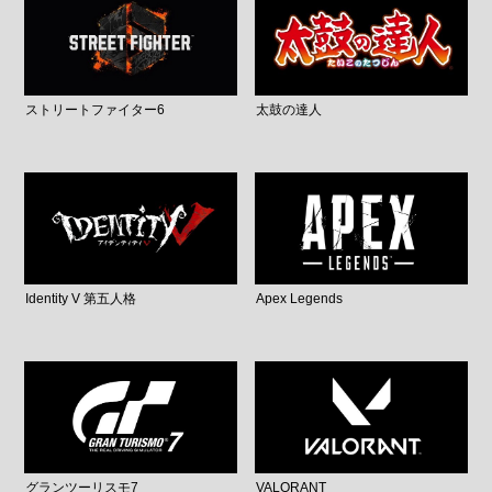
ストリートファイター6
太鼓の達人
Identity V 第五人格
Apex Legends
グランツーリスモ7
VALORANT