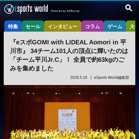
特集
セール
インタビュー
コラム
ゲーム
大
『eスポGOMI with LIDEAL Aomori in 平
川市』 34チーム101人の頂点に輝いたのは
「チーム平川Jr.C」！ 全員で約63kgのご
みを集めました
2026.5.18
eSports World編集部