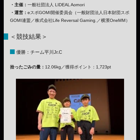
・主催：
一般社団法人 LIDEAL Aomori
・運営：
eスポGOMI開催委員会（一般財団法人日本財団スポ
GOMI連盟／株式会社Life Reversal Gaming.／横濱OneMM）
＜競技結果＞
優勝：チーム平川Jr.C
拾ったごみの量：
12.06kg／獲得ポイント：1,723pt