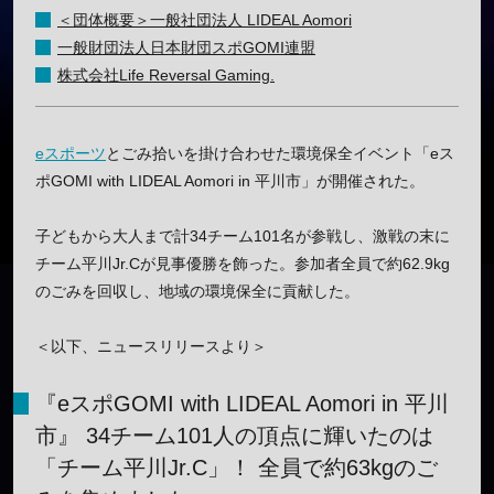
＜団体概要＞一般社団法人 LIDEAL Aomori
一般財団法人日本財団スポGOMI連盟
株式会社Life Reversal Gaming.
eスポーツ
とごみ拾いを掛け合わせた環境保全イベント「eス
ポGOMI with LIDEAL Aomori in 平川市」が開催された。
子どもから大人まで計34チーム101名が参戦し、激戦の末に
チーム平川Jr.Cが見事優勝を飾った。参加者全員で約62.9kg
のごみを回収し、地域の環境保全に貢献した。
＜以下、ニュースリリースより＞
『eスポGOMI with LIDEAL Aomori in 平川
市』 34チーム101人の頂点に輝いたのは
「チーム平川Jr.C」！ 全員で約63kgのご