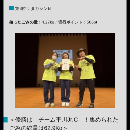
第3位：タカシンB
拾ったごみの量：
4.27kg／獲得ポイント：506pt
＜優勝は「チーム平川Jr.C」！集められた
ごみの総量は62.9Kg＞