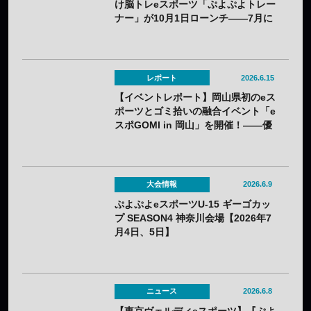
け脳トレeスポーツ「ぷよぷよトレー
ナー」が10月1日ローンチ——7月に
オンライン説明会を開催
レポート
2026.6.15
【イベントレポート】岡山県初のeス
ポーツとゴミ拾いの融合イベント「e
スポGOMI in 岡山」を開催！――優
勝はグロップサンセリテが飾る
大会情報
2026.6.9
ぷよぷよeスポーツU-15 ギーゴカッ
プ SEASON4 神奈川会場【2026年7
月4日、5日】
ニュース
2026.6.8
【東京ヴェルディeスポーツ】『ぷよ