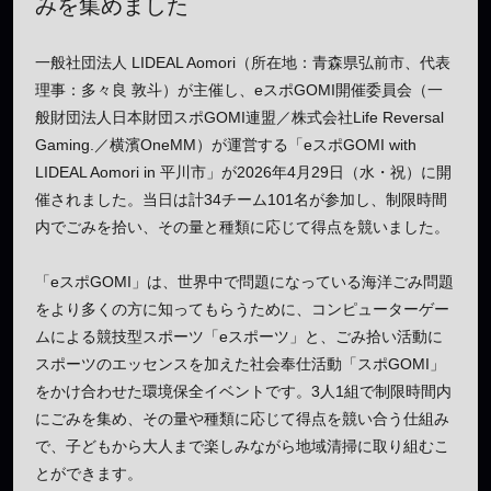
みを集めました
一般社団法人 LIDEAL Aomori（所在地：青森県弘前市、代表
理事：多々良 敦斗）が主催し、eスポGOMI開催委員会（一
般財団法人日本財団スポGOMI連盟／株式会社Life Reversal
Gaming.／横濱OneMM）が運営する「eスポGOMI with
LIDEAL Aomori in 平川市」が2026年4月29日（水・祝）に開
催されました。当日は計34チーム101名が参加し、制限時間
内でごみを拾い、その量と種類に応じて得点を競いました。
「eスポGOMI」は、世界中で問題になっている海洋ごみ問題
をより多くの方に知ってもらうために、コンピューターゲー
ムによる競技型スポーツ「eスポーツ」と、ごみ拾い活動に
スポーツのエッセンスを加えた社会奉仕活動「スポGOMI」
をかけ合わせた環境保全イベントです。3人1組で制限時間内
にごみを集め、その量や種類に応じて得点を競い合う仕組み
で、子どもから大人まで楽しみながら地域清掃に取り組むこ
とができます。