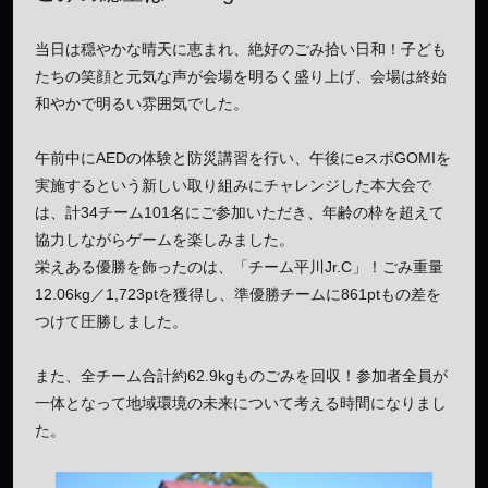
当日は穏やかな晴天に恵まれ、絶好のごみ拾い日和！子ども
たちの笑顔と元気な声が会場を明るく盛り上げ、会場は終始
和やかで明るい雰囲気でした。
午前中にAEDの体験と防災講習を行い、午後にeスポGOMIを
実施するという新しい取り組みにチャレンジした本大会で
は、計34チーム101名にご参加いただき、年齢の枠を超えて
協力しながらゲームを楽しみました。
栄えある優勝を飾ったのは、「チーム平川Jr.C」！ごみ重量
12.06kg／1,723ptを獲得し、準優勝チームに861ptもの差を
つけて圧勝しました。
また、全チーム合計約62.9kgものごみを回収！参加者全員が
一体となって地域環境の未来について考える時間になりまし
た。