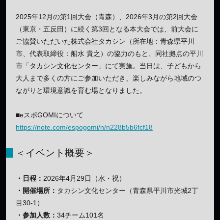
2025年12月の第1回大会（青森）、2026年3月の第2回大会
（東京・五反田）に続く第3回となる本大会では、前大会に
ご協賛いただいた株式会社タカシン（所在地：青森県平川
市、代表取締役：船水 貴之）の協力のもと、同社拠点の平川
市「タカシン文化センター」にて実施。当日は、子どもから
大人まで多くの方にご参加いただき、楽しみながら地域のつ
ながりと環境意識を育む場となりました。
■eスポGOMIについて
https://note.com/espogomi/n/n228b5b6fcf18
＜イベント概要＞
・日程：
2026年4月29日（水・祝）
・開催場所：
タカシン文化センター（青森県平川市光城2丁
目30-1）
・参加人数：
34チーム101名