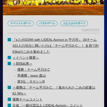
イベントレポート
パズルゲーム
ぷよぷよeスポーツ
『eスポGOMI with LIDEAL Aomori in 平川市』 34チーム
101人の頂点に輝いたのは「チーム平川Jr.C」！ 全員で約
63kgのごみを集めました
＜イベント概要＞
＜競技結果＞
優勝：チーム平川Jr.C
準優勝：team 森山
第3位：タカシンB
＜優勝は「チーム平川Jr.C」！集められたごみの総量は
62.9Kg＞
優勝チームコメント
主催「一般社団法人 LIDEAL Aomori」コメント