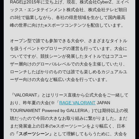
RAGEは2015年に立ち上げ、現在、株式会社CyberZ、エイベ
ックス・エンタテインメント株式会社、株式会社テレビ朝日
の3社で協業しながら、各社の得意領域を生かして国内最高
峰の世界に向けたeスポーツコンテンツを配信しています。
オープン型で誰でも参加できる大会や、さまざまなタイトル
を扱うイベントやプロリーグの運営も行っています。大会に
ついてですが、競技シーンが発展したタイトルではコアユー
ザー層向けのグローバルレベルでの大会を主催していたり、
ローンチしたばかりのものでは誰でも楽しめるカジュアルユ
ーザー向けの大会など幅広い大会を行っています。
『VALORANT』とはリリース直後から公式大会をご一緒して
おり、昨年夏の大会(※「
RAGE VALORANT
JAPAN
TOURNAMENT Powered by GALLERIA」)では期待以上の視
聴だったので今回の大きなお取り組みに繋がりました。まだ
まだ発展途上の日本のeスポーツシーンをより幅広く、日本
の
「スポーツシーン」
として理解してもらうために、大会を