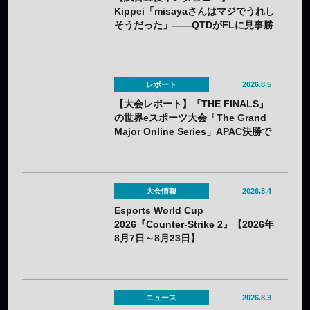
Kippei「misayaさんはマジでうれし
そうだった」――QTDがFLに見事勝
利。若手のホープKippeiが感じるチ
ームの成長と勢いとは
レポート
2026.8.5
【大会レポート】『THE FINALS』
の世界eスポーツ大会「The Grand
Major Online Series」APAC決勝で
韓国HIBOOが2連勝——7月25日
（土）開催
大会情報
2026.8.4
Esports World Cup
2026『Counter-Strike 2』【2026年
8月7日～8月23日】
ニュース
2026.8.3