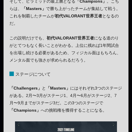
そして、ピラミッドの最上層となる
「Champions」
。こち
らは、
「Masters」
で勝ち上がったチームが集結して戦う。
これを制覇したチームが
初代VALORANT世界王者
となるの
だ。
この説明だけでも、
初代VALORANT世界王者
になる道のり
がとてつもなく長いことがわかる。上位に残れば1年間試合
を出場し続ける必要があるため、フィジカル面はもちろん、
メンタル面でも強さが求められるだろう。
ステージについて
「Challengers」
と
「Masters」
にはそれぞれ3つのステージ
がある。2月〜3月がステージ1、4月〜6月がステージ2、7
月〜9月までがステージ3だ。この3つのステージで
「Champions」
への挑戦権を獲得することになる。