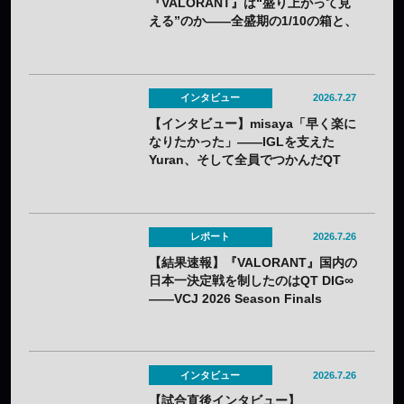
『VALORANT』は“盛り上がって見
える”のか——全盛期の1/10の箱と、
熱狂の裏に見えてきた課題
インタビュー
2026.7.27
【インタビュー】misaya「早く楽に
なりたかった」——IGLを支えた
Yuran、そして全員でつかんだQT
DIG∞悲願の日本一
レポート
2026.7.26
【結果速報】『VALORANT』国内の
日本一決定戦を制したのはQT DIG∞
——VCJ 2026 Season Finals
インタビュー
2026.7.26
【試合直後インタビュー】