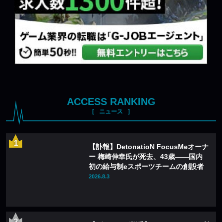
ACCESS RANKING
ニュース
【訃報】DetonatioN FocusMeオーナ
ー 梅崎伸幸氏が死去、43歳——国内
初の給与制eスポーツチームの創設者
2026.8.3