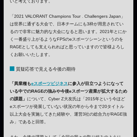
いと考えております。
「2021 VALORANT Champions Tour . Challengers Japan」
は世界に通ずる大会で、日本チームにも3枠が用意されてい
るので非常に魅力的な大会になると思います。2021年とにか
く一番盛り上がるようなFPSのeスポーツシーンというのを
RAGEとしても支えられればと思っていますので皆様よろし
くお願いいたします。
質疑応答で見える今後の期待
「異業種も
eスポーツビジネス
に参入が目立つようになって
いる中でのRAGEの強みや今後eスポーツ産業が拡大するため
の課題」
について、Cyber Z大友氏は「2015年という今ほど
eスポーツが発展していない状況の年から今まで20タイトル
以上大会を実施してきた経験や、運営3社の総合力がRAGE強
み」であると回答。
また、今後の課題として「今回の我々の取り組みのように、