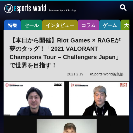
特集
セール
インタビュー
コラム
ゲーム
大
【本日から開催】Riot Games × RAGEが
夢のタッグ！「2021 VALORANT
Champions Tour – Challengers Japan」
で世界を目指す！
2021.2.19
eSports World編集部