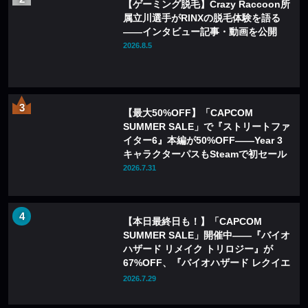
【ゲーミング脱毛】Crazy Raccoon所
属立川選手がRINXの脱毛体験を語る
——インタビュー記事・動画を公開
2026.8.5
【最大50%OFF】「CAPCOM
SUMMER SALE」で『ストリートファ
イター6』本編が50%OFF——Year 3
キャラクターパスもSteamで初セール
2026.7.31
【本日最終日も！】「CAPCOM
SUMMER SALE」開催中——『バイオ
ハザード リメイク トリロジー』が
67%OFF、『バイオハザード レクイエ
ム』も20%OFFに
2026.7.29