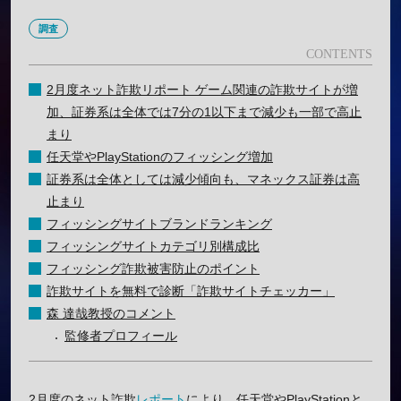
調査
2月度ネット詐欺リポート ゲーム関連の詐欺サイトが増
加、証券系は全体では7分の1以下まで減少も一部で高止
まり
任天堂やPlayStationのフィッシング増加
証券系は全体としては減少傾向も、マネックス証券は高
止まり
フィッシングサイトブランドランキング
フィッシングサイトカテゴリ別構成比
フィッシング詐欺被害防止のポイント
詐欺サイトを無料で診断「詐欺サイトチェッカー」
森 達哉教授のコメント
監修者プロフィール
2月度のネット詐欺
レポート
により、任天堂やPlayStationと