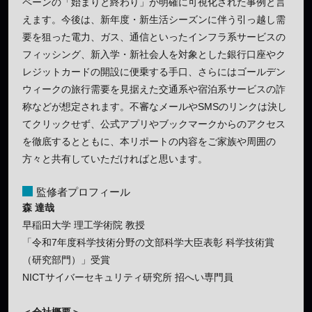
ペーンの「始まりと終わり」が明確に可視化された事例と言
えます。今後は、新年度・新生活シーズンに伴う引っ越し需
要を狙った電力、ガス、通信といったインフラ系サービスの
フィッシング、新入学・新社会人を対象とした銀行口座やク
レジットカードの開設に便乗する手口、さらにはゴールデン
ウィークの旅行需要を見据えた交通系や宿泊系サービスの詐
称などが想定されます。不審なメールやSMSのリンクは決し
てクリックせず、公式アプリやブックマークからのアクセス
を徹底するとともに、本リポートの内容をご家族や周囲の
方々と共有していただければと思います。
監修者プロフィール
森 達哉
早稲田大学 理工学術院 教授
「令和7年度科学技術分野の文部科学大臣表彰 科学技術賞
（研究部門）」受賞
NICTサイバーセキュリティ研究所 招へい専門員
＜会社概要＞