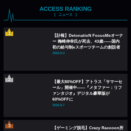
ACCESS RANKING
ニュース
【訃報】DetonatioN FocusMeオーナ
ー 梅崎伸幸氏が死去、43歳——国内
初の給与制eスポーツチームの創設者
2026.8.3
【最大80%OFF】アトラス「サマーセ
ール」開催中——『メタファー：リフ
ァンタジオ』デジタル豪華版が
60%OFFに
2026.8.7
【ゲーミング脱毛】Crazy Raccoon所