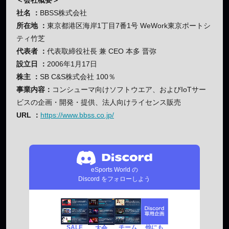
社名 ：
BBSS株式会社
所在地 ：
東京都港区海岸1丁目7番1号 WeWork東京ポートシ
ティ竹芝
代表者 ：
代表取締役社長 兼 CEO 本多 晋弥
設立日 ：
2006年1月17日
株主 ：
SB C&S株式会社 100％
事業内容：
コンシューマ向けソフトウエア、およびIoTサー
ビスの企画・開発・提供、法人向けライセンス販売
URL ：
https://www.bbss.co.jp/
eSports World の
Discord をフォローしよう
SALE
チーム
他にも
大会