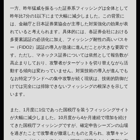
一方、昨年猛威を振るった証券系フィッシングは全体として
昨年比7分の1以下にまで大幅に減少しました。この背景に
は、金融庁と日本証券業協会が主導した対策強化の効果が表
れていると考えられます。具体的には、各証券会社における
多要素認証の必須化に加え、フィッシング耐性の高いパスキ
ー（FIDO2）認証の導入が急速に進んだことが大きな要因で
す。ただし、マネックス証券については依然として報告数が
高止まりしており、攻撃者がターゲットを切り替えながら活
動する傾向は変わっていません。対策技術の導入が進んでも
なお特定ブランドへの集中攻撃が続く現状は、技術的防御だ
けでは完全には排除できないフィッシングの根深さを示して
います。
また、1月度に1位であった国税庁を装うフィッシングサイト
が大幅に減少しました。10月度から4か月連続で増加を続け
てきた国税庁フィッシングですが、確定申告シーズンの山場
を過ぎたことで攻撃者が撤退したものと見られ、攻撃キャン