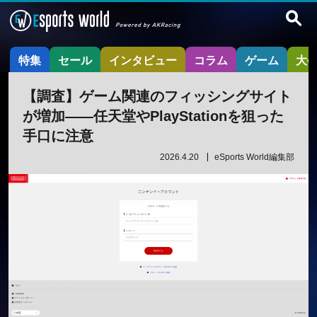
特集
セール
インタビュー
コラム
ゲーム
大
【調査】ゲーム関連のフィッシングサイト
が増加——任天堂やPlayStationを狙った
手口に注意
2026.4.20
eSports World編集部