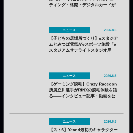
ティング・格闘・デジタルカードが
上位
ニュース
2026.8.6
【子どもの居場所づくり】eスタジア
ムとみつば電気がeスポーツ施設「e
スタジアムサテライトスタジオ尼
崎」を開設——兵庫県内初のサテラ
イト
ニュース
2026.8.5
【ゲーミング脱毛】Crazy Raccoon
所属立川選手がRINXの脱毛体験を語
る——インタビュー記事・動画を公
開
ニュース
2026.8.5
【スト6】Year 4最初のキャラクター