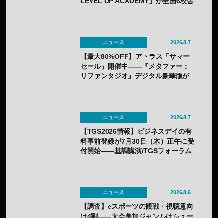
LEVEL UP ACADEMY」が全国6校舎
で開催——2年連続
ニュース
2026.8.7
【最大80%OFF】アトラス「サマー
セール」開催中——『メタファー：
リファンタジオ』デジタル豪華版が
60%OFFに
ニュース
2026.8.7
【TGS2026情報】ビジネスデイの有
料事前登録が7月30日（木）正午に受
付開始——基調講演/TGSフォーラム
の情報も一部発表
ニュース
2026.8.6
【調査】eスポーツの観戦・視聴意向
は4割——大会参加ジャンルはシュー