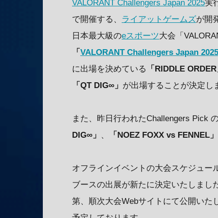
VALORANT Challengers Japan 2025
実
で開催する、
ライアットゲームズ
が開発
日本最大級の
eスポーツ
大会「VALORAN
「
VALORANT Challengers Japan 2025 
に出場を決めている
「RIDDLE ORDE
「QT DIG∞」
が出場することが決定し
また、昨日行われたChallengers Pi
DIG∞」
、
「NOEZ FOXX vs FENNEL」
オフラインイベントの大会スケジュール、A
ブースの出展が新たに決定いたしまし
第、順次大会Webサイトにて公開いた
予定しております。