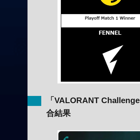
「VALORANT Challengers
合結果