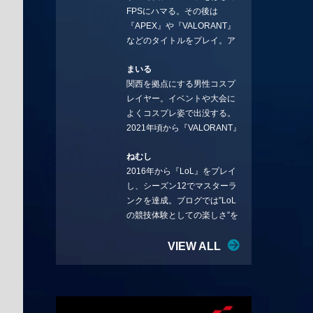
FPSにハマる。その後は
ことを言っていきます。X：
『APEX』や『VALORANT』
https://x.com/stormKUBO
などのタイトルをプレイ。ア
YouTube：
ーティストの楽曲や企業用
https://www.youtube.com/@sto
まいる
BGMなどを手掛ける作曲家と
rmKUBO
関西を拠点にする男性コスプ
フリーランスのライターの二
レイヤー。イベントや大会に
足の草鞋を履いて幅広く活動
よくコスプレ姿で出没する。
中。無類のラーメン好き！
2021年頃から『VALORANT』
Twitter:@ongakucas
にハマり、競技シーンを追い
ねむし
続ける。現在の推しチームは
2016年から『LoL』をプレイ
「CREST GAMING」。X：
し、シーズン12でマスターラ
@mlunias（Photo by
ンクを達成。ブログでは”LoL
Subaru.F.）
の競技体験としての楽しさ”を
テーマに情報を発信中。ニダ
リーを愛し、元ADCメイン
VIEW ALL
で、現在はMIDサイラスをメイ
ンにする変な経歴を持つ。
Twitter：@nemshifn ブログ：
nemumemo.com