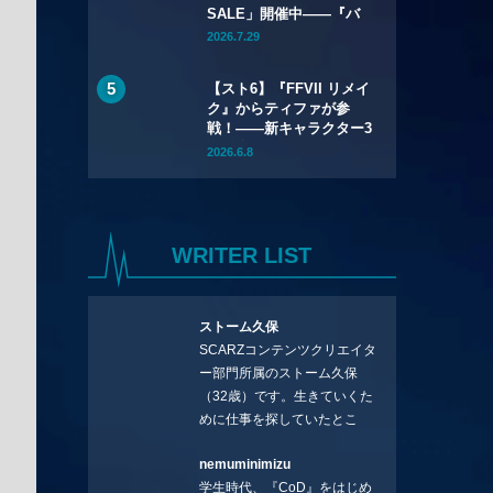
SALE」開催中——『バ
イオハザード リメイク
2026.7.29
トリロジー』が
67%OFF、『バイオハザ
【スト6】『FFVII リメイ
ード レクイエム』も
ク』からティファが参
20%OFFに
戦！――新キャラクター3
名を含むYear 4のライン
2026.6.8
アップが公開
WRITER LIST
ストーム久保
SCARZコンテンツクリエイタ
ー部門所属のストーム久保
（32歳）です。生きていくた
めに仕事を探していたとこ
ろ、編集の方に拾ってもらい
nemuminimizu
コラムを連載させてもらえる
学生時代、『CoD』をはじめ
ことになりました。言いたい