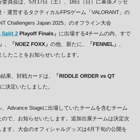
行委員会は、5月17日（土）、18日（日）に幕張メッセ
・運営するタクティカルFPSゲーム「VALORANT」の
T Challengers Japan 2025」のオフライン大会
Split 2
Playoff Finals」
に出場する4チームの内、すで
R」
、
「NOEZ FOXX」
の他、新たに、
「FENNEL」
、
ましたことをお知らせいたします。
ck の結果、対戦カードは、
「RIDDLE ORDER vs QT
に決定いたしました。
dvance Stageに出場していたチームを含むチーム
たので、お知らせいたします。追加出展チームは決定次
します。大会のオフィシャルグッズは4月下旬の公開を