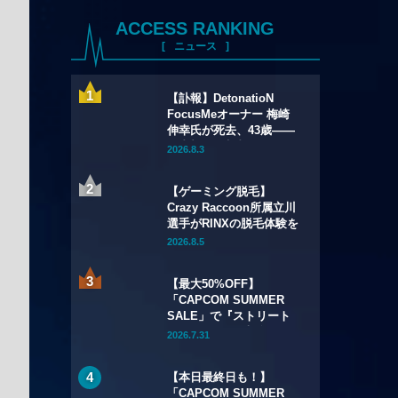
ACCESS RANKING
ニュース
【訃報】DetonatioN
FocusMeオーナー 梅崎
伸幸氏が死去、43歳——
国内初の給与制eスポーツ
2026.8.3
チームの創設者
【ゲーミング脱毛】
Crazy Raccoon所属立川
選手がRINXの脱毛体験を
語る——インタビュー記
2026.8.5
事・動画を公開
【最大50%OFF】
「CAPCOM SUMMER
SALE」で『ストリート
ファイター6』本編が
2026.7.31
50%OFF——Year 3キャ
ラクターパスもSteamで
【本日最終日も！】
初セール
「CAPCOM SUMMER