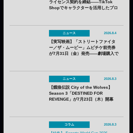
ライセンス契約を締結——TikTok
Shopでキャラクターを活用したプロ
モーションを展開
ニュース
2026.8.4
【実写映画】「ストリートファイタ
ー／ザ・ムービー」ムビチケ前売券
が7月31日（金）発売——劇場購入で
オリジナルステッカー2種セットの特
典も
ニュース
2026.8.3
【餓狼伝説 City of the Wolves】
Season 3「DESTINED FOR
REVENGE」が7月23日（木）開幕
——DLC第1弾“白き狼”リック・スト
ラウドも配信開始
コラム
2026.8.3