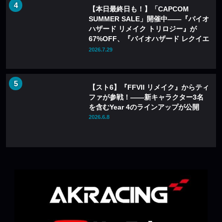
【本日最終日も！】「CAPCOM
SUMMER SALE」開催中——『バイオ
ハザード リメイク トリロジー』が
67%OFF、『バイオハザード レクイエ
ム』も20%OFFに
2026.7.29
【スト6】『FFVII リメイク』からティ
ファが参戦！――新キャラクター3名
を含むYear 4のラインアップが公開
2026.6.8