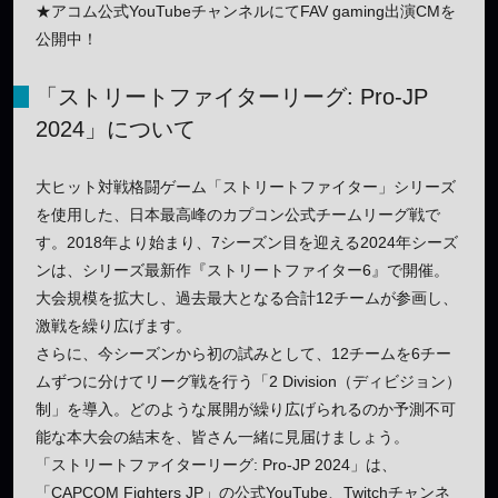
★アコム公式YouTubeチャンネルにてFAV gaming出演CMを
公開中！
「ストリートファイターリーグ: Pro-JP
2024」について
大ヒット対戦格闘ゲーム「ストリートファイター」シリーズ
を使用した、日本最高峰のカプコン公式チームリーグ戦で
す。2018年より始まり、7シーズン目を迎える2024年シーズ
ンは、シリーズ最新作『ストリートファイター6』で開催。
大会規模を拡大し、過去最大となる合計12チームが参画し、
激戦を繰り広げます。
さらに、今シーズンから初の試みとして、12チームを6チー
ムずつに分けてリーグ戦を行う「2 Division（ディビジョン）
制」を導入。どのような展開が繰り広げられるのか予測不可
能な本大会の結末を、皆さん一緒に見届けましょう。
「ストリートファイターリーグ: Pro-JP 2024」は、
「CAPCOM Fighters JP」の公式YouTube、Twitchチャンネ