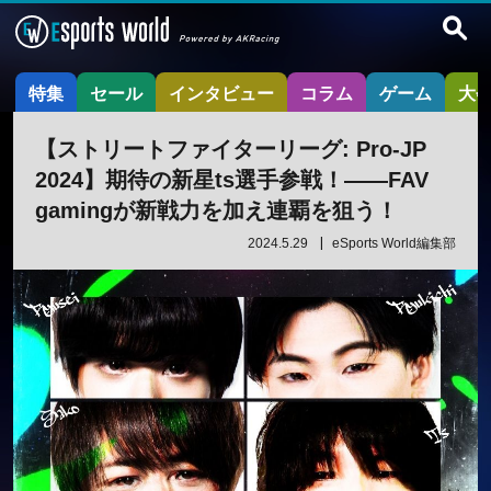
特集
セール
インタビュー
コラム
ゲーム
大
【ストリートファイターリーグ: Pro-JP
2024】期待の新星ts選手参戦！——FAV
gamingが新戦力を加え連覇を狙う！
2024.5.29
eSports World編集部