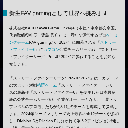
新生FAV gamingとして世界へ挑みます
株式会社KADOKAWA Game Linkage（本社：東京都文京区、
代表取締役社長：豊島 秀介）は、同社が運営するプロ
ゲーミ
ングチーム
FAV gamingが、2024年に開幕される『
ストリー
トファイター6
』の
カプコン
公式チームリーグ戦、“ストリー
トファイターリーグ: Pro-JP 2024”に参戦することをお知ら
せします。
「ストリートファイターリーグ: Pro-JP 2024」は、カプコン
の大ヒット対戦
格闘ゲーム
「ストリートファイター」シリー
ズの最新作『ストリートファイター6』を使用した日本最高
峰の公式チームリーグ戦。企業がオーナーとなり、世界トッ
プレベルのプロ選手たちが4人1組のチームを編成して参戦し
ます。2024年シーズンはリーグ史上最多の全12チームが参加
し、Division SとDivision Fに分かれて争う2ディビジョン制に
て過去最大級のリーグ戦が繰り広げられます。