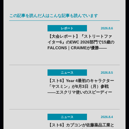
この記事を読んだ人はこんな記事も読んでいます
レポート
2026.8.6
【大会レポート】『ストリートファ
イター6』のEWC 2026部門で15歳の
FALCONS｜CRAIMEが優勝——
「CAPCOM CUP 13」出場権を獲得
ニュース
2026.8.5
【スト6】Year 4最初のキャラクター
「ヤスミン」が8月3日（月）参戦
——エスクリマ使いのスピーディー
な接近戦キャラ
ニュース
2026.8.4
【スト6】カプコンが佐藤薬品工業と