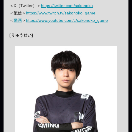
＜X（Twitter）＞
https://twitter.com/sakonoko
＜配信＞
https://www.twitch.tv/sakonoko_game
＜
動画
＞
https://www.youtube.com/c/sakonoko_game
[りゅうせい]