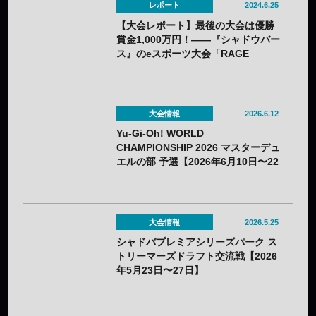
レポート
2024.6.25
【大会レポート】最後の大会は優勝
賞金1,000万円！——『シャドウバー
ス』のeスポーツ大会「RAGE
Shadowverse 2024 Summer」
GRAND FINALSはN/S（ねこそぎ）
選手が優勝し30回目の節目の大会で
有終の美を飾る！
大会情報
2026.6.12
Yu-Gi-Oh! WORLD
CHAMPIONSHIP 2026 マスターデュ
エルの部 予選【2026年6月10日〜22
日】
大会情報
2026.5.25
シャドバプレミアシリーズパーク ス
トリーマーズドラフト交流戦【2026
年5月23日〜27日】