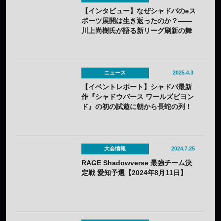
【インタビュー】なぜシャドバのeス
ポーツ展開は生き返ったのか？——
川上尚樹氏が語る新リーグ刷新の舞
台裏
ニュース
2025.4.3
【イベントレポート】シャドバ最新
作『シャドウバース ワールズビヨン
ド』の初の試遊に朝から長蛇の列！
——「シャドバスペシャルフェス」
で最強チームも誕生！
大会情報
2024.7.25
RAGE Shadowverse 最強チーム決
定戦 愛知予選【2024年8月11日】