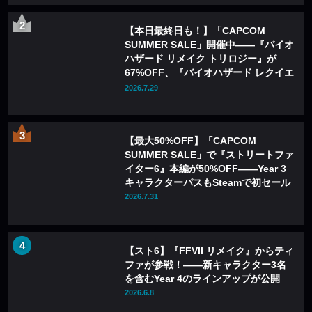
【本日最終日も！】「CAPCOM
SUMMER SALE」開催中——『バイオ
ハザード リメイク トリロジー』が
67%OFF、『バイオハザード レクイエ
ム』も20%OFFに
2026.7.29
【最大50%OFF】「CAPCOM
SUMMER SALE」で『ストリートファ
イター6』本編が50%OFF——Year 3
キャラクターパスもSteamで初セール
2026.7.31
【スト6】『FFVII リメイク』からティ
ファが参戦！――新キャラクター3名
を含むYear 4のラインアップが公開
2026.6.8