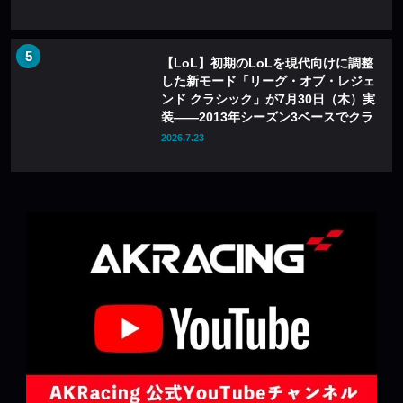
【LoL】初期のLoLを現代向けに調整
した新モード「リーグ・オブ・レジェ
ンド クラシック」が7月30日（木）実
装——2013年シーズン3ベースでクラ
シックチャンピオン60体が登場
2026.7.23