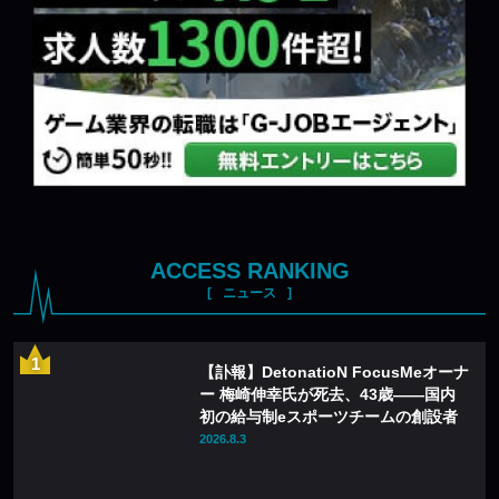
ACCESS RANKING
ニュース
【訃報】DetonatioN FocusMeオーナ
ー 梅崎伸幸氏が死去、43歳——国内
初の給与制eスポーツチームの創設者
2026.8.3