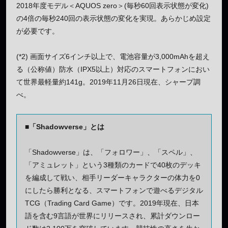
2018年度モデル＜AQUOS zero＞(毎秒60回表示状態が変化)
の4倍の毎秒240回の表示状態の変化を実現。あらかじめ設定
が必要です。
(*2) 画面サイズ6インチ以上で、電池容量が3,000mAhを超え
る（公称値）防水（IPX5以上）対応のスマートフォンにおい
て世界最軽量約141g。2019年11月26日現在、シャープ調
べ。
■「Shadowverse」とは
「Shadowverse」は、「フォロワー」、「スペル」、
「アミュレット」という3種類のカードで40枚のデッキ
を編成して戦い、相手リーダーキャラクターの体力を0
にしたら勝利となる、スマートフォンで遊べるデジタル
TCG（Trading Card Game）です。2019年現在、日本
語を含む9言語が世界にリリースされ、累計ダウンロー