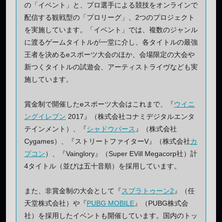
の「イベント」と、プロ選手による競技をオンラインで
配信する観戦型の「プロリーグ」、2つのプロジェクト
を実施しています。「イベント」では、複数のジャンル
に渡るゲームタイトルが一堂に介し、各タイトルの最強
王者を決めるeスポーツ大会のほか、会場限定の大会や
新つくタイトルの試遊会、アーティストライヴなども実
施しています。
賞金制で開催したeスポーツ大会はこれまで、『
ウイニ
ングイレブン
2017』（株式会社コナミデジタルエンタ
テインメント）、『
シャドウバース
』（株式会社
Cygames）、『ストリートファイターV』（株式会社
カ
プコン
）、『Vainglory』（Super EVill Megacorp社）計
4タイトル（並びは五十音順）を採用しています。
また、非賞金制の大会として『
スプラトゥーン2
』（任
天堂株式会社）や『
PUBG MOBILE
』（PUBG株式会
社）を採用したイベントも開催しています。国内のトッ