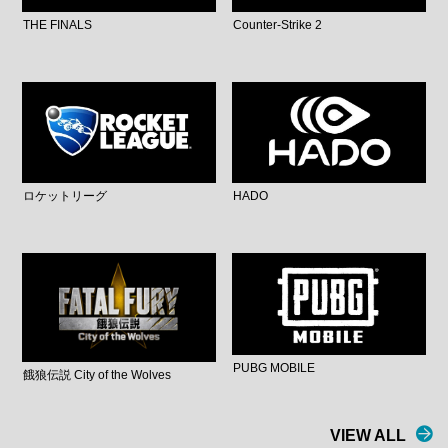
THE FINALS
Counter-Strike 2
ロケットリーグ
HADO
PUBG MOBILE
餓狼伝説 City of the Wolves
VIEW ALL