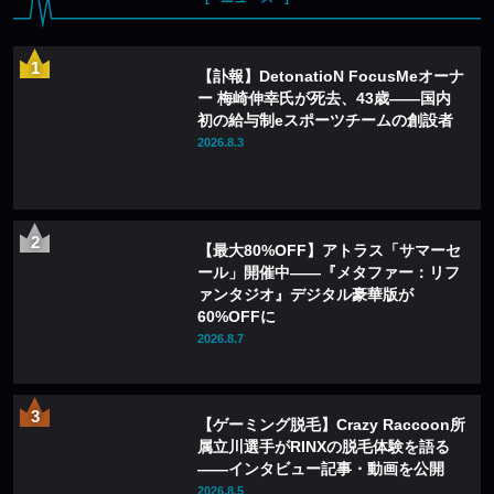
【訃報】DetonatioN FocusMeオーナ
ー 梅崎伸幸氏が死去、43歳——国内
初の給与制eスポーツチームの創設者
2026.8.3
【最大80%OFF】アトラス「サマーセ
ール」開催中——『メタファー：リフ
ァンタジオ』デジタル豪華版が
60%OFFに
2026.8.7
【ゲーミング脱毛】Crazy Raccoon所
属立川選手がRINXの脱毛体験を語る
——インタビュー記事・動画を公開
2026.8.5