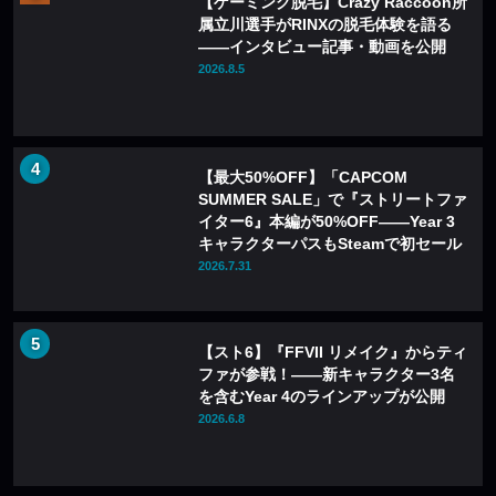
【ゲーミング脱毛】Crazy Raccoon所
属立川選手がRINXの脱毛体験を語る
——インタビュー記事・動画を公開
2026.8.5
【最大50%OFF】「CAPCOM
SUMMER SALE」で『ストリートファ
イター6』本編が50%OFF——Year 3
キャラクターパスもSteamで初セール
2026.7.31
【スト6】『FFVII リメイク』からティ
ファが参戦！――新キャラクター3名
を含むYear 4のラインアップが公開
2026.6.8