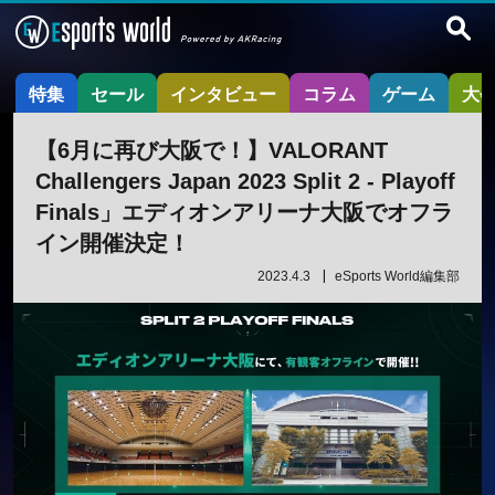
特集
セール
インタビュー
コラム
ゲーム
大
【6月に再び大阪で！】VALORANT
Challengers Japan 2023 Split 2 - Playoff
Finals」エディオンアリーナ大阪でオフラ
イン開催決定！
2023.4.3
eSports World編集部