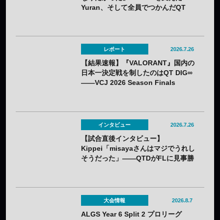
Yuran、そして全員でつかんだQT
DIG∞悲願の日本一
レポート
2026.7.26
【結果速報】『VALORANT』国内の
日本一決定戦を制したのはQT DIG∞
——VCJ 2026 Season Finals
インタビュー
2026.7.26
【試合直後インタビュー】
Kippei「misayaさんはマジでうれし
そうだった」――QTDがFLに見事勝
利。若手のホープKippeiが感じるチ
ームの成長と勢いとは
大会情報
2026.8.7
ALGS Year 6 Split 2 プロリーグ