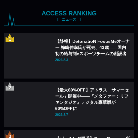
ACCESS RANKING
ニュース
【訃報】DetonatioN FocusMeオーナ
ー 梅崎伸幸氏が死去、43歳——国内
初の給与制eスポーツチームの創設者
2026.8.3
【最大80%OFF】アトラス「サマーセ
ール」開催中——『メタファー：リフ
ァンタジオ』デジタル豪華版が
60%OFFに
2026.8.7