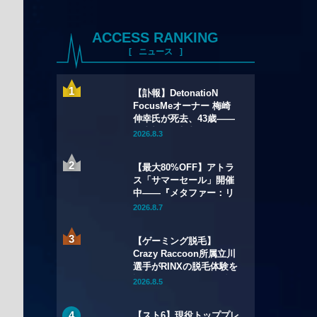
ACCESS RANKING
ニュース
【訃報】DetonatioN
FocusMeオーナー 梅崎
伸幸氏が死去、43歳——
国内初の給与制eスポーツ
2026.8.3
チームの創設者
【最大80%OFF】アトラ
ス「サマーセール」開催
中——『メタファー：リ
ファンタジオ』デジタル
2026.8.7
豪華版が60%OFFに
【ゲーミング脱毛】
Crazy Raccoon所属立川
選手がRINXの脱毛体験を
語る——インタビュー記
2026.8.5
事・動画を公開
【スト6】現役トッププレ