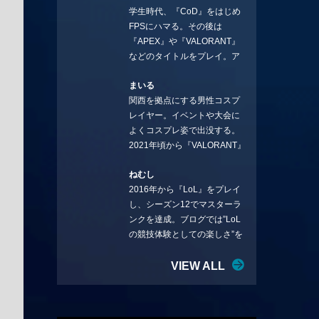
学生時代、『CoD』をはじめ
ことになりました。言いたい
FPSにハマる。その後は
ことを言っていきます。X：
『APEX』や『VALORANT』
https://x.com/stormKUBO
などのタイトルをプレイ。ア
YouTube：
ーティストの楽曲や企業用
https://www.youtube.com/@sto
まいる
BGMなどを手掛ける作曲家と
rmKUBO
関西を拠点にする男性コスプ
フリーランスのライターの二
レイヤー。イベントや大会に
足の草鞋を履いて幅広く活動
よくコスプレ姿で出没する。
中。無類のラーメン好き！
2021年頃から『VALORANT』
Twitter:@ongakucas
にハマり、競技シーンを追い
ねむし
続ける。現在の推しチームは
2016年から『LoL』をプレイ
「CREST GAMING」。X：
し、シーズン12でマスターラ
@mlunias（Photo by
ンクを達成。ブログでは”LoL
Subaru.F.）
の競技体験としての楽しさ”を
テーマに情報を発信中。ニダ
リーを愛し、元ADCメイン
VIEW ALL
で、現在はMIDサイラスをメイ
ンにする変な経歴を持つ。
Twitter：@nemshifn ブログ：