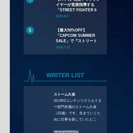
イヤーが直接指導する
「STREET FIGHTER 6
LEVEL UP ACADEMY」
2026.8.8
が全国6校舎で開催——2
年連続
【最大50%OFF】
「CAPCOM SUMMER
SALE」で『ストリート
ファイター6』本編が
2026.7.31
50%OFF——Year 3キャ
ラクターパスもSteamで
初セール
WRITER LIST
ストーム久保
SCARZコンテンツクリエイタ
ー部門所属のストーム久保
（32歳）です。生きていくた
めに仕事を探していたとこ
ろ、編集の方に拾ってもらい
nemuminimizu
コラムを連載させてもらえる