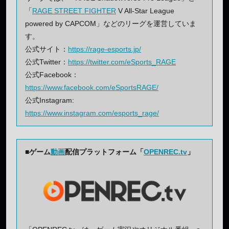
「
RAGE STREET FIGHTER
V All-Star League
powered by CAPCOM」などのリーグを運営していま
す。
公式サイト：
https://rage-esports.jp/
公式Twitter：
https://twitter.com/eSports_RAGE
公式Facebook：
https://www.facebook.com/eSportsRAGE/
公式Instagram:
https://www.instagram.com/esports_rage/
■ゲーム
動画
配信プラットフォーム「
OPENREC.tv
」