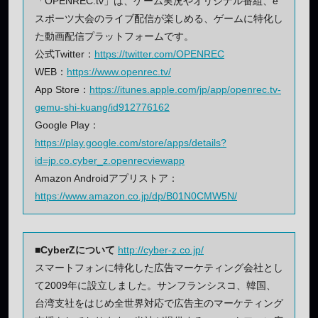
「OPENREC.tv」は、ゲーム実況やオリジナル番組、e
スポーツ大会のライブ配信が楽しめる、ゲームに特化し
た動画配信プラットフォームです。
公式Twitter：
https://twitter.com/OPENREC
WEB：
https://www.openrec.tv/
App Store：
https://itunes.apple.com/jp/app/openrec.tv-
gemu-shi-kuang/id912776162
Google Play：
https://play.google.com/store/apps/details?
id=jp.co.cyber_z.openrecviewapp
Amazon Androidアプリストア：
https://www.amazon.co.jp/dp/B01N0CMW5N/
■CyberZについて
http://cyber-z.co.jp/
スマートフォンに特化した広告マーケティング会社とし
て2009年に設立しました。サンフランシスコ、韓国、
台湾支社をはじめ全世界対応で広告主のマーケティング