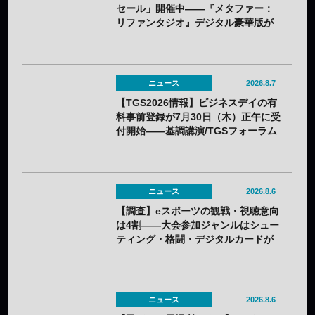
セール」開催中——『メタファー：
リファンタジオ』デジタル豪華版が
60%OFFに
ニュース
2026.8.7
【TGS2026情報】ビジネスデイの有
料事前登録が7月30日（木）正午に受
付開始——基調講演/TGSフォーラム
の情報も一部発表
ニュース
2026.8.6
【調査】eスポーツの観戦・視聴意向
は4割——大会参加ジャンルはシュー
ティング・格闘・デジタルカードが
上位
ニュース
2026.8.6