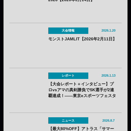
大会情報
2026.1.20
モンストJAMLIT【2026年2月11日】
レポート
2026.1.13
【大会レポート＋インタビュー】プ
ロvsアマの真剣勝負でSK選手が2連
覇達成！——東京eスポーツフェスタ
presents パズドラオープンカップ
2025
ニュース
2026.8.7
【最大80%OFF】アトラス「サマー