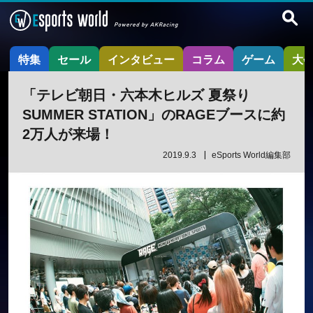
特集
セール
インタビュー
コラム
ゲーム
大
「テレビ朝日・六本木ヒルズ 夏祭り
SUMMER STATION」のRAGEブースに約
2万人が来場！
2019.9.3
eSports World編集部