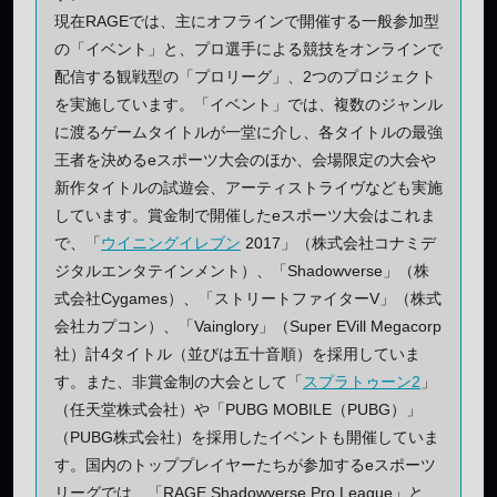
現在RAGEでは、主にオフラインで開催する一般参加型
の「イベント」と、プロ選手による競技をオンラインで
配信する観戦型の「プロリーグ」、2つのプロジェクト
を実施しています。「イベント」では、複数のジャンル
に渡るゲームタイトルが一堂に介し、各タイトルの最強
王者を決めるeスポーツ大会のほか、会場限定の大会や
新作タイトルの試遊会、アーティストライヴなども実施
しています。賞金制で開催したeスポーツ大会はこれま
で、「
ウイニングイレブン
2017」（株式会社コナミデ
ジタルエンタテインメント）、「Shadowverse」（株
式会社Cygames）、「ストリートファイターV」（株式
会社カプコン）、「Vainglory」（Super EVill Megacorp
社）計4タイトル（並びは五十音順）を採用していま
す。また、非賞金制の大会として「
スプラトゥーン2
」
（任天堂株式会社）や「PUBG MOBILE（PUBG）」
（PUBG株式会社）を採用したイベントも開催していま
す。国内のトッププレイヤーたちが参加するeスポーツ
リーグでは、「RAGE Shadowverse Pro League」と