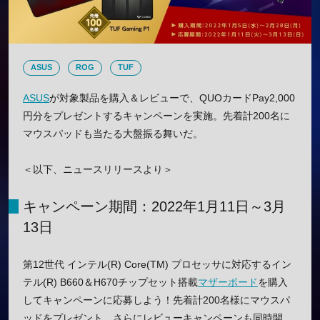
ASUS
ROG
TUF
ASUS
が対象製品を購入＆レビューで、QUOカードPay2,000
円分をプレゼントするキャンペーンを実施。先着計200名に
マウスパッドも当たる大盤振る舞いだ。
＜以下、ニュースリリースより＞
キャンペーン期間：2022年1月11日～3月
13日
第12世代 インテル(R) Core(TM) プロセッサに対応するイン
テル(R) B660＆H670チップセット搭載
マザーボード
を購入
してキャンペーンに応募しよう！先着計200名様にマウスパ
ッドをプレゼント。さらにレビューキャンペーンも同時開