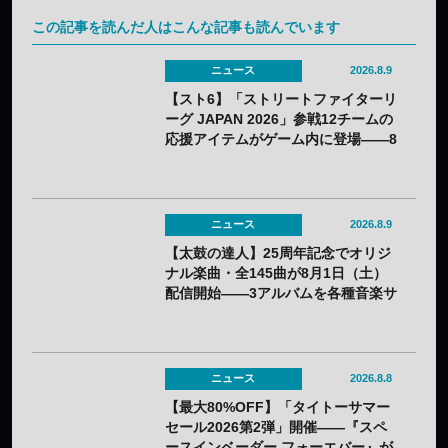
この記事を読んだ人はこんな記事も読んでいます
ニュース
2026.8.9
【スト6】「ストリートファイターリ
ーグ JAPAN 2026」参戦12チームの
応援アイテムがゲーム内に登場——8
月3日（月）から無料配布
ニュース
2026.8.9
【太鼓の達人】25周年記念でオリジ
ナル楽曲・全145曲が8月1日（土）
配信開始——3アルバムを各種音楽サ
イトで
ニュース
2026.8.8
【最大80%OFF】「タイトーサマー
セール2026第2弾」開催——『スペ
ースインベーダー フォーエバー』が