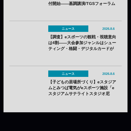
付開始——基調講演/TGSフォーラム
の情報も一部発表
ニュース
2026.8.6
【調査】eスポーツの観戦・視聴意向
は4割——大会参加ジャンルはシュー
ティング・格闘・デジタルカードが
上位
ニュース
2026.8.6
【子どもの居場所づくり】eスタジア
ムとみつば電気がeスポーツ施設「e
スタジアムサテライトスタジオ尼
崎」を開設——兵庫県内初のサテラ
イト