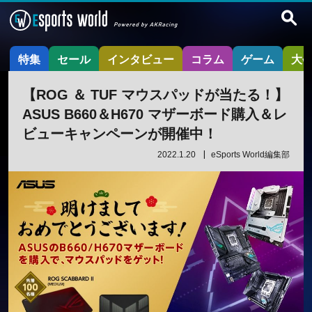
特集
セール
インタビュー
コラム
ゲーム
大
【ROG ＆ TUF マウスパッドが当たる！】
ASUS B660＆H670 マザーボード購入＆レ
ビューキャンペーンが開催中！
2022.1.20
eSports World編集部