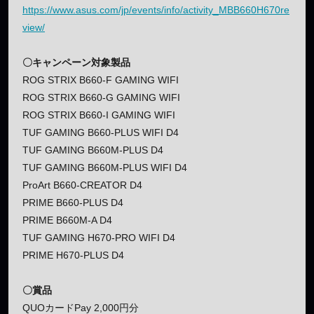
https://www.asus.com/jp/events/info/activity_MBB660H670re
view/
〇キャンペーン対象製品
ROG STRIX B660-F GAMING WIFI
ROG STRIX B660-G GAMING WIFI
ROG STRIX B660-I GAMING WIFI
TUF GAMING B660-PLUS WIFI D4
TUF GAMING B660M-PLUS D4
TUF GAMING B660M-PLUS WIFI D4
ProArt B660-CREATOR D4
PRIME B660-PLUS D4
PRIME B660M-A D4
TUF GAMING H670-PRO WIFI D4
PRIME H670-PLUS D4
〇賞品
QUOカードPay 2,000円分