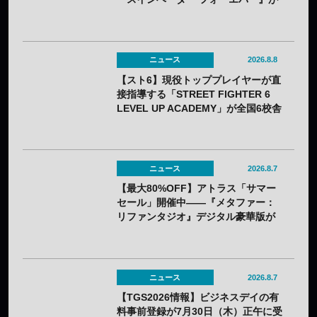
80%OFF、『R-GEAR』は初の
77%OFFに
ニュース
2026.8.8
【スト6】現役トッププレイヤーが直
接指導する「STREET FIGHTER 6
LEVEL UP ACADEMY」が全国6校舎
で開催——2年連続
ニュース
2026.8.7
【最大80%OFF】アトラス「サマー
セール」開催中——『メタファー：
リファンタジオ』デジタル豪華版が
60%OFFに
ニュース
2026.8.7
【TGS2026情報】ビジネスデイの有
料事前登録が7月30日（木）正午に受