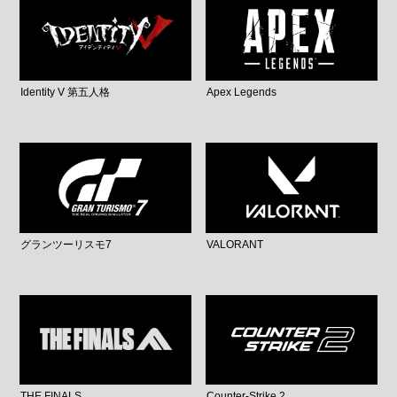
Identity V 第五人格
Apex Legends
グランツーリスモ7
VALORANT
THE FINALS
Counter-Strike 2