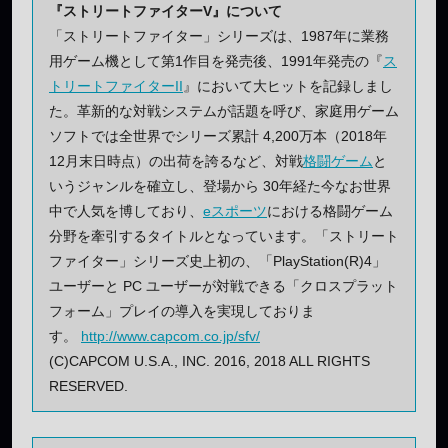
『ストリートファイターV』について
「ストリートファイター」シリーズは、1987年に業務
用ゲーム機として第1作目を発売後、1991年発売の『
ス
トリートファイターII
』において大ヒットを記録しまし
た。革新的な対戦システムが話題を呼び、家庭用ゲーム
ソフトでは全世界でシリーズ累計 4,200万本（2018年
12月末日時点）の出荷を誇るなど、対戦
格闘ゲーム
と
いうジャンルを確立し、登場から 30年経た今なお世界
中で人気を博しており、
eスポーツ
における格闘ゲーム
分野を牽引するタイトルとなっています。「ストリート
ファイター」シリーズ史上初の、「PlayStation(R)4」
ユーザーと PC ユーザーが対戦できる「クロスプラット
フォーム」プレイの導入を実現しておりま
す。
http://www.capcom.co.jp/sfv/
(C)CAPCOM U.S.A., INC. 2016, 2018 ALL RIGHTS
RESERVED.