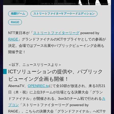
格闘ゲーム
ストリートファイターV アーケードエディション
RAGE
NTT東日本が「
ストリートファイターリーグ
powered by
RAGE
」グランドファイナルのICTサプライヤとしての参画が
決定。会場ではブース出展やパブリックビューイング企画も
開催予定！
＜以下、ニュースリリースより＞
ICTソリューションの提供や、パブリック
ビューイング企画も開催！
AbemaTV、
OPENREC.tv
にて全10節が放送され、来る3月21
日（木・祝）に上位3チームが出場となる決勝大会「グラン
ドファイナル」が開催される、3on3のチーム戦で行われる
カ
プコン
「ストリートファイターリーグ powered by
RAGE」。こちらの決勝大会「グランドファイナル」へICTサ