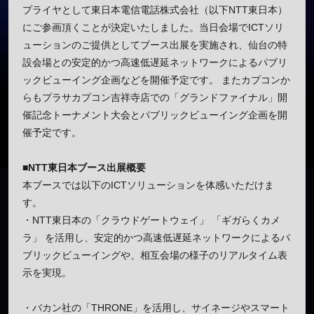
プライヤとして東日本電信電話株式会社（以下NTT東日本）
にご参画頂くことが決定いたしました。当日会場でICTソリ
ューションのご提供としてブース出展を実施され、仙台の特
設会場との安定的かつ高速低遅延ネットワークによるパブリ
ックビューイング企画などを開催予定です。 またカプコンか
らもプラサカプコン吉祥寺店での「グランドファイナル」開
催記念トーナメント大会とパブリックビューイング企画を開
催予定です。
■
NTT東日本
ブース出展概要
本ブースでは以下のICTソリューションを体感いただけま
す。
・NTT東日本の「クラウドゲートウェイ」 「ギガらくカメ
ラ」 を活用し、安定的かつ高速低遅延ネットワークによるパ
ブリックビューイングや、相互会場の様子のリアルタイム表
示を実現。
・バカン社の「THRONE」を活用し、サイネージやスマート