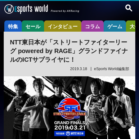
特集
セール
インタビュー
コラム
ゲーム
大
NTT東日本が「ストリートファイターリー
グ powered by RAGE」グランドファイナ
ルのICTサプライヤに！
2019.3.18
eSports World編集部