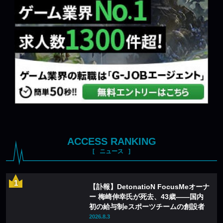
ACCESS RANKING
ニュース
【訃報】DetonatioN FocusMeオーナ
ー 梅崎伸幸氏が死去、43歳——国内
初の給与制eスポーツチームの創設者
2026.8.3