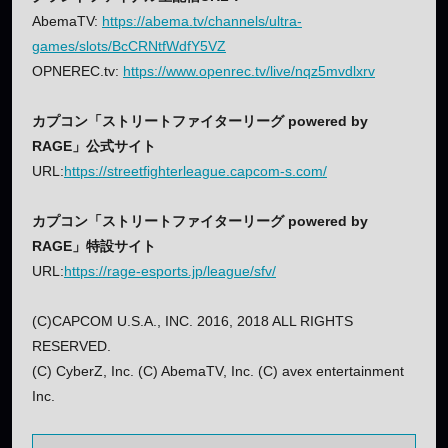
AbemaTV:
https://abema.tv/channels/ultra-
games/slots/BcCRNtfWdfY5VZ
OPNEREC.tv:
https://www.openrec.tv/live/nqz5mvdlxrv
カプコン「ストリートファイターリーグ powered by
RAGE」公式サイト
URL:
https://streetfighterleague.capcom-s.com/
カプコン「ストリートファイターリーグ powered by
RAGE」特設サイト
URL:
https://rage-esports.jp/league/sfv/
(C)CAPCOM U.S.A., INC. 2016, 2018 ALL RIGHTS
RESERVED.
(C) CyberZ, Inc. (C) AbemaTV, Inc. (C) avex entertainment
Inc.