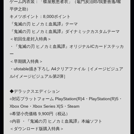
ゲーム内衣装：「蝶屋敷患者衣」（竈門炭治郎/我妻善逸/嘴
平伊之助）
キメツポイント：8,000ポイント
『鬼滅の刃 ヒノカミ血風譚』テーマ
『鬼滅の刃 ヒノカミ血風譚』ダイナミックカスタムテーマ
＜初回生産封入特典＞
・『鬼滅の刃 ヒノカミ血風譚』オリジナルICカードステッカ
ー
＜早期購入特典＞
・ufotable描き下ろし A4クリアファイル［イメージビジュア
ル/イメージビジュアル第2弾］
◆デラックスエディション
○対応プラットフォーム PlayStation(R)4・PlayStation(R)5・
Xbox One・Xbox Series X|S・Steam
○希望小売価格 9,900円（税込）
○内容 ・『鬼滅の刃 ヒノカミ血風譚』本編ソフト
＜ダウンロード版購入特典＞