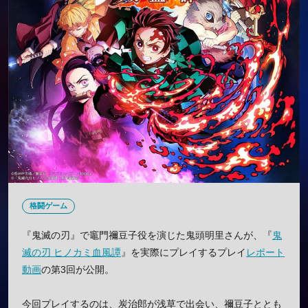
格闘ゲーム
『鬼滅の刃』で竈門禰豆子役を演じた鬼頭明里さんが、『
鬼
滅の刃 ヒノカミ血風譚
』を実際にプレイするプレイ
レポート
動画
の第3回が公開。
今回プレイするのは、炭治郎が浅草で出会い、禰豆子ととも