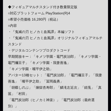
◆フィギュアマルチスタンド付き数量限定版
○対応プラットフォーム PlayStation(R)4
○希望小売価格 16,280円（税込）
○内容
・『鬼滅の刃 ヒノカミ血風譚』本編ソフト
・『鬼滅の刃 ヒノカミ血風譚』オリジナルフィギュアマルチ
スタンド
・デジタルコンテンツプロダクトコード
早期開放キー：「キメツ学園・竈門炭治郎」「キメツ学園・
竈門禰豆子」「キメツ学園・我妻善逸」
「キメツ学園・嘴平伊之助」
アバター13種セット：「竈門炭治郎」「竈門禰豆子」「我妻
善逸」「嘴平伊之助」「冨岡義勇」
「胡蝶しのぶ」「煉獄杏寿郎」「鱗滝左近次」「錆兎」「真
菰」「村田」
「竈門炭治郎（ヒノカミ神楽）」「竈門炭治郎（最終選
別）」