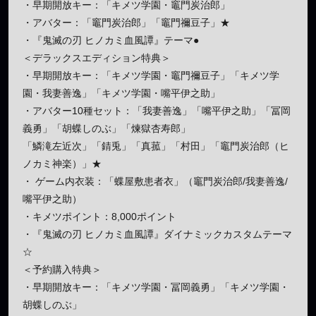
・早期開放キー：「キメツ学園・竈門炭治郎」
・アバター：「竈門炭治郎」「竈門禰豆子」★
・『鬼滅の刃 ヒノカミ血風譚』テーマ●
＜デラックスエディション特典＞
・早期開放キー：「キメツ学園・竈門禰豆子」「キメツ学
園・我妻善逸」「キメツ学園・嘴平伊之助」
・アバター10種セット：「我妻善逸」「嘴平伊之助」「冨岡
義勇」「胡蝶しのぶ」「煉獄杏寿郎」
「鱗滝左近次」「錆兎」「真菰」「村田」「竈門炭治郎（ヒ
ノカミ神楽）」★
・ ゲーム内衣装：「蝶屋敷患者衣」（竈門炭治郎/我妻善逸/
嘴平伊之助）
・キメツポイント：8,000ポイント
・『鬼滅の刃 ヒノカミ血風譚』ダイナミックカスタムテーマ
☆
＜予約購入特典＞
・早期開放キー：「キメツ学園・冨岡義勇」「キメツ学園・
胡蝶しのぶ」