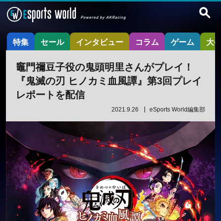
特集
セール
インタビュー
コラム
ゲーム
大
竈門禰豆子役の鬼頭明里さんがプレイ！
『鬼滅の刃 ヒノカミ血風譚』第3回プレイ
レポートを配信
2021.9.26
eSports World編集部