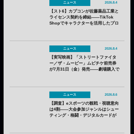
ニュース
2026.8.4
【スト6】カプコンが佐藤薬品工業と
ライセンス契約を締結——TikTok
Shopでキャラクターを活用したプロ
モーションを展開
ニュース
2026.8.4
【実写映画】「ストリートファイタ
ー／ザ・ムービー」ムビチケ前売券
が7月31日（金）発売——劇場購入で
オリジナルステッカー2種セットの特
典も
ニュース
2026.8.6
【調査】eスポーツの観戦・視聴意向
は4割——大会参加ジャンルはシュー
ティング・格闘・デジタルカードが
上位