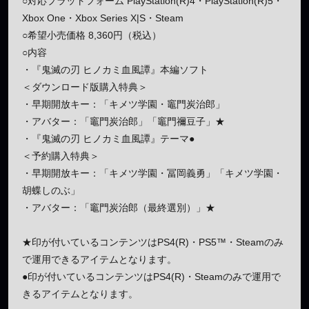
○対応プラットフォーム PlayStation(R)4・PlayStation(R)5・
Xbox One・Xbox Series X|S・Steam
○希望小売価格 8,360円（税込）
○内容
・『鬼滅の刃 ヒノカミ血風譚』本編ソフト
＜ダウンロード版購入特典＞
・早期開放キー：「キメツ学園・竈門炭治郎」
・アバター：「竈門炭治郎」「竈門禰豆子」★
・『鬼滅の刃 ヒノカミ血風譚』テーマ●
＜予約購入特典＞
・早期開放キー：「キメツ学園・冨岡義勇」「キメツ学園・
胡蝶しのぶ」
・アバター：「竈門炭治郎（最終選別）」★
★印が付いているコンテンツはPS4(R)・PS5™・Steamのみ
で運用できるアイテムとなります。
●印が付いているコンテンツはPS4(R)・Steamのみで運用で
きるアイテムとなります。