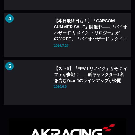
【本日最終日も！】「CAPCOM
SUMMER SALE」開催中——『バイオ
ハザード リメイク トリロジー』が
67%OFF、『バイオハザード レクイエ
ム』も20%OFFに
2026.7.29
【スト6】『FFVII リメイク』からティ
ファが参戦！――新キャラクター3名
を含むYear 4のラインアップが公開
2026.6.8