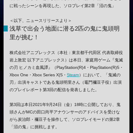
に戦ったシーンを再現した、ソロプレイ第2章「沼の鬼」
＜以下、ニュースリリースより＞
浅草で出会う地面に潜る2匹の鬼に鬼頭明
里が挑む！
株式会社アニプレックス（本社：東京都千代田区 代表取締役
岩上敦宏 以下アニプレックス）は本日、家庭用ゲーム『鬼滅
の刃 ヒノカミ血風譚』（PlayStation(R)4・PlayStation(R)5・
Xbox One・Xbox Series X|S・
Steam
）において、「鬼滅の
刃」出演キャストである鬼頭明里さん（竈門禰豆子役）出演
のプレイレポート第3回の配信を発表しました。
第3回は本日2021年9月24日（金）18時に公開しており、鬼
頭さんがMCの田口尚平アナウンサーのアドバイスを受けな
がら炭治郎・禰豆子を操作して、ソロプレイモードの第2章
「沼の鬼」に挑戦します。