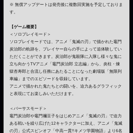
※ 無償アップデートは発売後に複数回実施を予定しておりま
す。
【ゲーム概要】
＜ソロプレイモード＞
ソロプレイモードでは、アニメ「鬼滅の刃」で描かれた竈門
炭治郎の軌跡を、プレイヤー自らの手によって追体験してい
ただくことができます。炭治郎が鬼殺隊に入隊し様々な鬼に
立ち向かうTVアニメ「竈門炭治郎 立志編」から、炎柱・煉
獄杏寿郎と合流し任務にあたることになった劇場版「無限列
車編」までのエピソードを収録しています。
アニメで描かれた鬼たちとの闘いを、迫力あるグラフィック
と表現にてお楽しみいただけます。
＜バーサスモード＞
竈門炭治郎や竈門禰豆子をはじめアニメ「鬼滅の刃」で迫力
ある戦いを繰り広げた12キャラクターに加え、アニメ「鬼滅
の刃」公式スピンオフ「中高一貫!!キメツ学園物語」より6名