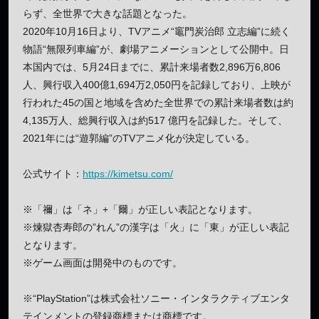
らず、全世界で大きな話題となった。
2020年10月16日より、TVアニメ“竈門炭治郎 立志編”に続く
物語“無限列車編”が、劇場アニメーションとして公開中。日
本国内では、5月24日までに、累計来場者数2,896万6,806
人、興行収入400億1,694万2,050円を記録しており、上映が
行われた45の国と地域を含めた全世界での累計来場者数は約
4,135万人、総興行収入は約517 億円を記録した。そして、
2021年には“遊郭編”のTVアニメ化が決定している。
公式サイト：
https://kimetsu.com/
※「禰」は「ネ」+「爾」が正しい表記となります。
※煉獄杏寿郎の”れん”の漢字は「火」に「東」が正しい表記
となります。
※ゲーム画面は開発中のものです。
※“PlayStation”は株式会社ソニー・インタラクティブエンタ
テインメントの登録商標または商標です。