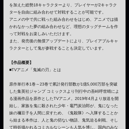
を加えた総勢18キャラクターより、プレイヤーが2キャラク
ターを自由に組み合わせて対戦することが可能です。
アニメの中で共に戦った組み合わせをはじめ、アニメでは描
かれなかった夢の組み合わせなど、理想のタッグチームを作
って対戦をお楽しみいただけます。
また、発売後の無償アップデートにより、プレイアブルキャ
ラクターとして鬼が参戦することも決定しています。
【作品概要】
■TVアニメ「鬼滅の刃」とは
原作単行本1巻～23巻で累計発行部数が1億5,000万部を突破
した集英社ジャンプ コミックスより刊行中の吾峠呼世晴によ
る漫画作品を原作としたTVアニメ。2019年4月より放送を開
始し、家族を鬼に殺された少年・竈門炭治郎が、鬼になった
妹の禰豆子を人間に戻すため、《鬼殺隊》へ入隊することか
ら始まる本作は、人と鬼の切ない物語、鬼気迫る剣戟、そし
て時折描かれるコミカルなシーンも人気を博し、国内のみな