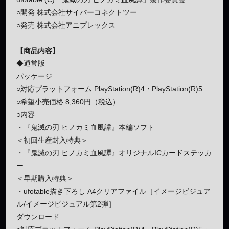
○開発 株式会社サイバーコネクトツー
○発売 株式会社アニプレックス
【商品内容】
◆通常版
パッケージ
○対応プラットフォーム PlayStation(R)4・PlayStation(R)5
○希望小売価格 8,360円（税込）
○内容
・『鬼滅の刃 ヒノカミ血風譚』本編ソフト
＜初回生産封入特典＞
・『鬼滅の刃 ヒノカミ血風譚』オリジナルICカードステッカ
ー
＜早期購入特典＞
・ufotable描き下ろし A4クリアファイル［イメージビジュア
ル/イメージビジュアル第2弾］
ダウンロード