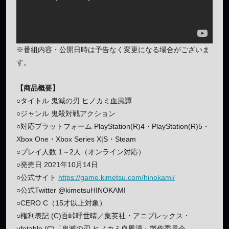
※番組内容・公開日時は予告なく変更になる場合がございま
す。
【商品概要】
○タイトル 鬼滅の刃 ヒノカミ血風譚
○ジャンル 鬼殺対戦アクション
○対応プラットフォーム PlayStation(R)4・PlayStation(R)5・
Xbox One・Xbox Series X|S・Steam
○プレイ人数 1～2人（オンライン対応）
○発売日 2021年10月14日
○公式サイト
https://game.kimetsu.com/hinokami/
○公式Twitter @kimetsuHINOKAMI
○CERO C（15才以上対象）
○権利表記 (C)吾峠呼世晴／集英社・アニプレックス・
ufotable (C)「鬼滅の刃 ヒノカミ血風譚」製作委員会