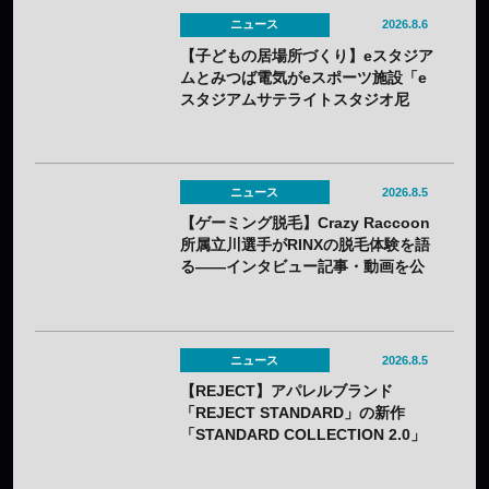
ニュース
2026.8.6
【子どもの居場所づくり】eスタジア
ムとみつば電気がeスポーツ施設「e
スタジアムサテライトスタジオ尼
崎」を開設——兵庫県内初のサテラ
イト
ニュース
2026.8.5
【ゲーミング脱毛】Crazy Raccoon
所属立川選手がRINXの脱毛体験を語
る——インタビュー記事・動画を公
開
ニュース
2026.8.5
【REJECT】アパレルブランド
「REJECT STANDARD」の新作
「STANDARD COLLECTION 2.0」
が発売——オンライン受注は7月25日
（土）から