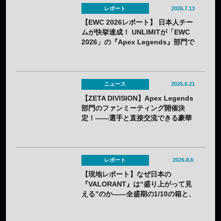
レポート
2026.7.13
【EWC 2026レポート】 日本人チー
ムが快挙達成！ UNLIMITが「EWC
2026」の『Apex Legends』部門で
初優勝！
ニュース
2026.6.21
【ZETA DIVISION】Apex Legends
部門のファンミーティング開催決
定！——選手と直接交流できる豪華
コンテンツが盛りだくさん
レポート
2026.8.6
【現地レポート】なぜ日本の
『VALORANT』は“盛り上がって見
える”のか——全盛期の1/10の箱と、
熱狂の裏に見えてきた課題