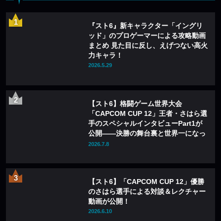
『スト6』新キャラクター「イングリ
ッド」のプロゲーマーによる攻略動画
まとめ 見た目に反し、えげつない高火
力キャラ！
2026.5.29
【スト6】格闘ゲーム世界大会
「CAPCOM CUP 12」王者・さはら選
手のスペシャルインタビューPart1が
公開——決勝の舞台裏と世界一になっ
て変わったこと
2026.7.8
【スト6】「CAPCOM CUP 12」優勝
のさはら選手による対談＆レクチャー
動画が公開！
2026.6.10