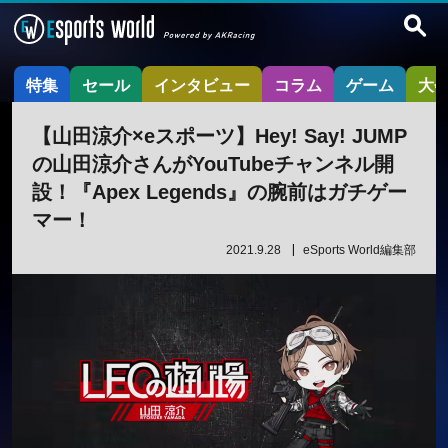
特集
セール
インタビュー
コラム
ゲーム
大
【山田涼介×eスポーツ】Hey! Say! JUMP
の山田涼介さんがYouTubeチャンネル開
設！『Apex Legends』の腕前はガチゲー
マー！
2021.9.28
eSports World編集部