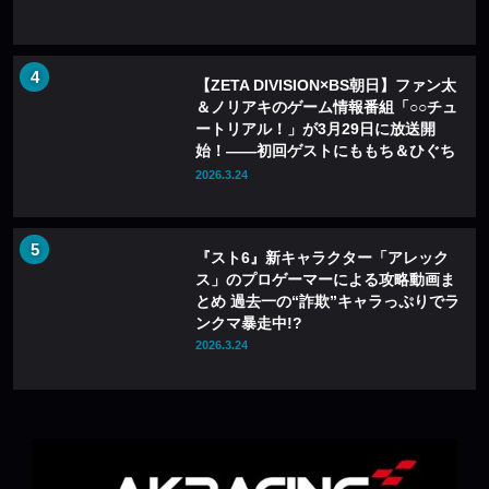
【ZETA DIVISION×BS朝日】ファン太
＆ノリアキのゲーム情報番組「○○チュ
ートリアル！」が3月29日に放送開
始！——初回ゲストにももち＆ひぐち
が登場
2026.3.24
『スト6』新キャラクター「アレック
ス」のプロゲーマーによる攻略動画ま
とめ 過去一の“詐欺”キャラっぷりでラ
ンクマ暴走中!?
2026.3.24