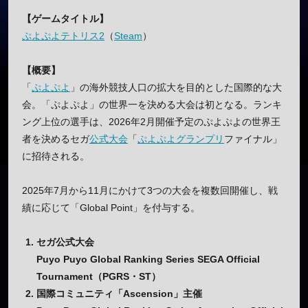
【ゲームタイトル】
ぷよぷよテトリス2
（
Steam
）
【概要】
「
ぷよぷよ
」の海外競技人口の拡大を目的とした国際的な大
会。「ぷよぷよ」の世界一を決める大会は初となる。ランキ
ング上位の選手は、2026年2月開催予定のぷよぷよの世界王
者を決めるセガ
公式大会
「
ぷよぷよグランプリ
ファイナル」
に招待される。
2025年7月から11月にかけて3つの大会を複数回開催し、戦
績に応じて「Global Point」を付与する。
セガ公式大会
Puyo Puyo Global Ranking Series SEGA Official
Tournament（PGRS・ST）
国際コミュニティ「Ascension」主催