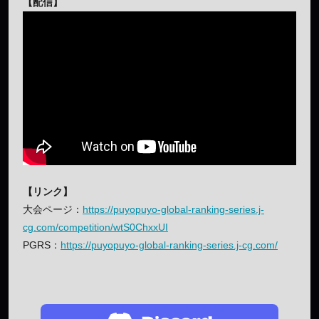
【配信】
【リンク】
大会ページ：
https://puyopuyo-global-ranking-series.j-
cg.com/competition/wtS0ChxxUI
PGRS：
https://puyopuyo-global-ranking-series.j-cg.com/