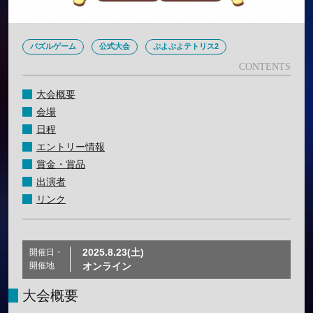
パズルゲーム
公式大会
ぷよぷよテトリス2
大会概要
会場
日程
エントリー情報
賞金・賞品
出演者
リンク
2025.8.23(土)
開催日・
開催地
オンライン
大会概要