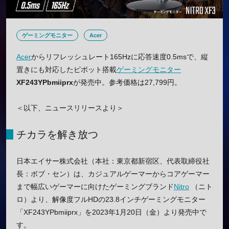
ゲーミングモニター
Acer
Acer
からリフレッシュレート165Hzに応答速度0.5msで、縦
置きにも対応したピポット搭載
ゲーミングモニター
XF243YPbmiiprx
が発売中。参考価格は27,799円。
＜以下、ニュースリリースより＞
チカラを解き放つ
日本エイサー株式会社（本社：東京都新宿区、代表取締役社
長：ボブ・セン）は、カジュアルゲーマーからコアゲーマー
まで幅広いゲーマーに向けたゲーミングブランド
Nitro
（ニト
ロ）より、解像度フルHDの23.8インチゲーミングモニター
「XF243YPbmiiprx」を2023年1月20日（金）より発売中で
す。