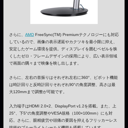
さらに、
AMD
FreeSync(TM) Premiumテクノロジーにも対応
しているので、画像の表示遅延やカクツキを最小限に抑え、
安定したゲーム環境を提供。ディスプレイを囲むベゼルを狭
くしたゼロ・フレームデザインの採用により、広い表示領域
で画面の隅々まで映像を映し出します。
さらに、左右の首振りはそれぞれ左右に360°、ピボット機能
は時計回りと反時計回りそれぞれ90°の角度調整、高さは最
大120mmまで調整が可能です。
入力端子はHDMI 2.0×2、DisplayPort v1.2を搭載。また、上
25°、下5°の角度調整やVESA規格（100×100mm）にも対
応。さらに、眼精疲労や頭痛の要因を抑えるフリッカーレス
技術やブルーライトシールド機能も搭載しています。