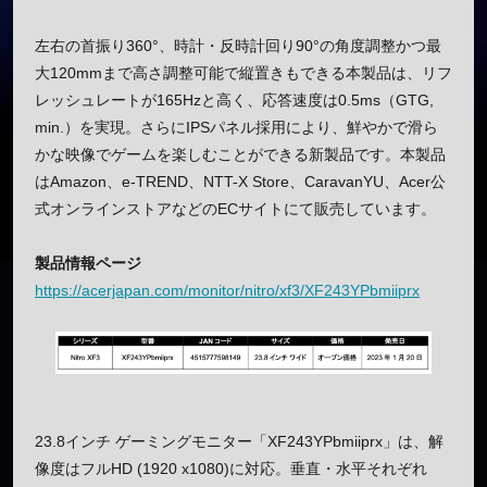
左右の首振り360°、時計・反時計回り90°の角度調整かつ最
大120mmまで高さ調整可能で縦置きもできる本製品は、リフ
レッシュレートが165Hzと高く、応答速度は0.5ms（GTG,
min.）を実現。さらにIPSパネル採用により、鮮やかで滑ら
かな映像でゲームを楽しむことができる新製品です。本製品
はAmazon、e-TREND、NTT-X Store、CaravanYU、Acer公
式オンラインストアなどのECサイトにて販売しています。
製品情報ページ
https://acerjapan.com/monitor/nitro/xf3/XF243YPbmiiprx
23.8インチ ゲーミングモニター「XF243YPbmiiprx」は、解
像度はフルHD (1920 x1080)に対応。垂直・水平それぞれ