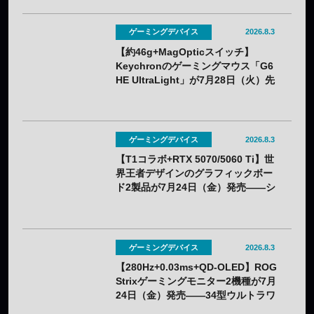
ゲーミングデバイス
2026.8.3
【約46g+MagOpticスイッチ】
Keychronのゲーミングマウス「G6
HE UltraLight」が7月28日（火）先
行販売——バッテリー着脱式で全7色
ゲーミングデバイス
2026.8.3
【T1コラボ+RTX 5070/5060 Ti】世
界王者デザインのグラフィックボー
ド2製品が7月24日（金）発売——シ
ルクスクリーン印刷の限定モデル
ゲーミングデバイス
2026.8.3
【280Hz+0.03ms+QD-OLED】ROG
Strixゲーミングモニター2機種が7月
24日（金）発売——34型ウルトラワ
イドと26.5型をラインアップ