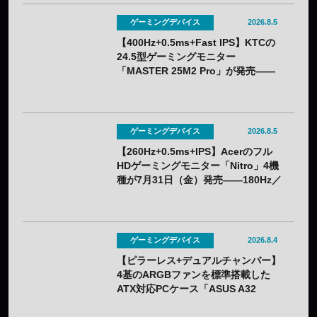
ゲーミングデバイス
2026.8.5
【400Hz+0.5ms+Fast IPS】KTCの
24.5型ゲーミングモニター
「MASTER 25M2 Pro」が発売——
クーポン利用で実質32,382円
ゲーミングデバイス
2026.8.5
【260Hz+0.5ms+IPS】Acerのフル
HDゲーミングモニター「Nitro」4機
種が7月31日（金）発売——180Hz／
260Hzを用途で選べる
ゲーミングデバイス
2026.8.4
【ピラーレス+デュアルチャンバー】
4基のARGBファンを標準搭載した
ATX対応PCケース「ASUS A32
PLUS V2」が7月31日（金）発売
——2色展開