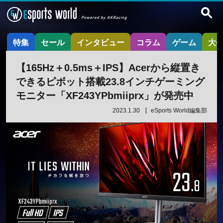
特集
セール
インタビュー
コラム
ゲーム
大
【165Hz＋0.5ms＋IPS】Acerから縦置き
できるピボット搭載23.8インチゲーミング
モニター「XF243YPbmiiprx」が発売中
2023.1.30
eSports World編集部