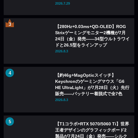
ザ化も
2026.7.29
【280Hz+0.03ms+QD-OLED】ROG
Strixゲーミングモニター2機種が7月
24日（金）発売——34型ウルトラワイ
ドと26.5型をラインアップ
2026.8.3
【約46g+MagOpticスイッチ】
Keychronのゲーミングマウス「G6
HE UltraLight」が7月28日（火）先行
販売——バッテリー着脱式で全7色
2026.8.3
【T1コラボ+RTX 5070/5060 Ti】世界
王者デザインのグラフィックボード2
製品が7月24日（金）発売——シルク