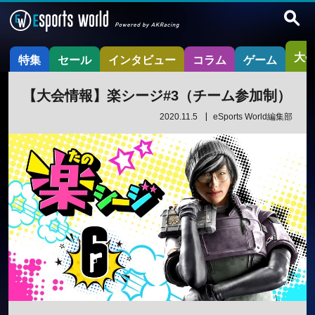
大
特集
セール
インタビュー
コラム
ゲーム
【大会情報】楽シージ#3（チーム参加制）
2020.11.5
eSports World編集部