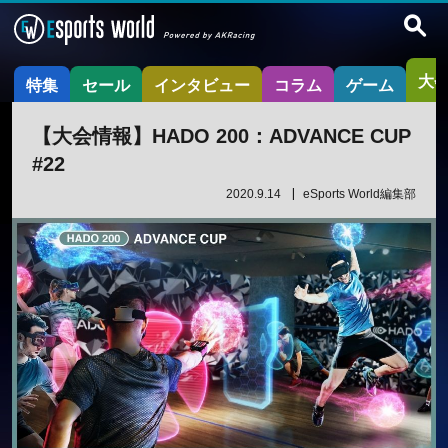
大
特集
セール
インタビュー
コラム
ゲーム
【大会情報】HADO 200：ADVANCE CUP
#22
2020.9.14
eSports World編集部