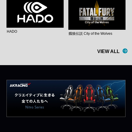
HADO
餓狼伝説 City of the Wolves
VIEW ALL