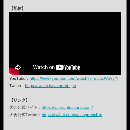
【配信】
YouTube：
https://www.youtube.com/watch?v=qLibzW5YyYI
Twitch：
https://twitch.tv/valorant_jpn
【リンク】
大会公式サイト：
https://valorantesports.com/
大会公式Twitter：
https://twitter.com/valesportscl_jp