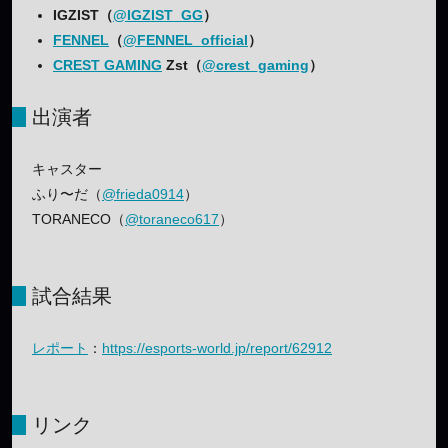
IGZIST（
@IGZIST_GG
）
FENNEL
（
@FENNEL_official
）
CREST GAMING
Zst（
@crest_gaming
）
出演者
キャスター
ふり〜だ（
@frieda0914
）
TORANECO（
@toraneco617
）
試合結果
レポート
：
https://esports-world.jp/report/62912
リンク