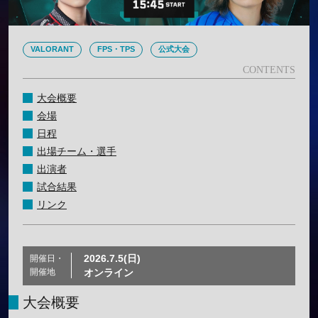
VALORANT
FPS・TPS
公式大会
大会概要
会場
日程
出場チーム・選手
出演者
試合結果
リンク
2026.7.5(日)
開催日・
開催地
オンライン
大会概要