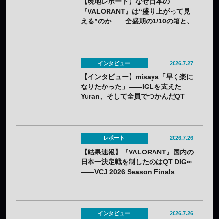
【現地レポート】なぜ日本の
『VALORANT』は“盛り上がって見
える”のか——全盛期の1/10の箱と、
熱狂の裏に見えてきた課題
インタビュー
2026.7.27
【インタビュー】misaya「早く楽に
なりたかった」——IGLを支えた
Yuran、そして全員でつかんだQT
DIG∞悲願の日本一
レポート
2026.7.26
【結果速報】『VALORANT』国内の
日本一決定戦を制したのはQT DIG∞
——VCJ 2026 Season Finals
インタビュー
2026.7.26