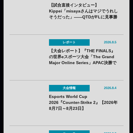
【試合直後インタビュー】
Kippei「misayaさんはマジでうれし
そうだった」――QTDがFLに見事勝
利。若手のホープKippeiが感じるチ
ームの成長と勢いとは
レポート
2026.8.5
【大会レポート】『THE FINALS』
の世界eスポーツ大会「The Grand
Major Online Series」APAC決勝で
韓国HIBOOが2連勝——7月25日
（土）開催
大会情報
2026.8.4
Esports World Cup
2026『Counter-Strike 2』【2026年
8月7日～8月23日】