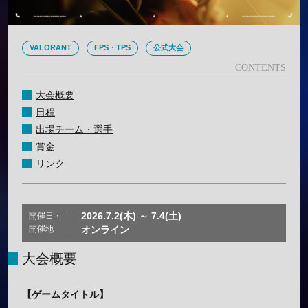
VALORANT
FPS・TPS
公式大会
大会概要
日程
出場チーム・選手
賞金
リンク
2026.7.2(木) ～ 7.4(土)
開催日・
開催地
オンライン
大会概要
【ゲームタイトル】