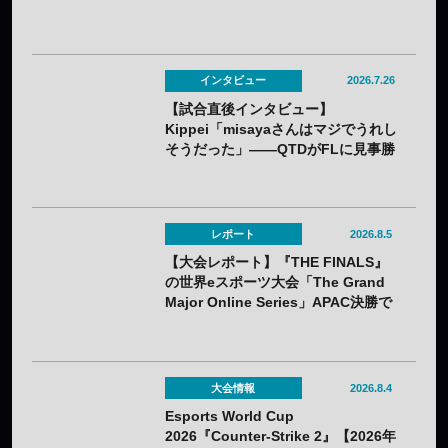
インタビュー
2026.7.26
【試合直後インタビュー】
Kippei「misayaさんはマジでうれし
そうだった」――QTDがFLに見事勝
利。若手のホープKippeiが感じるチ
ームの成長と勢いとは
レポート
2026.8.5
【大会レポート】『THE FINALS』
の世界eスポーツ大会「The Grand
Major Online Series」APAC決勝で
韓国HIBOOが2連勝——7月25日
（土）開催
大会情報
2026.8.4
Esports World Cup
2026『Counter-Strike 2』【2026年