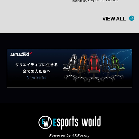
餓狼伝説 City of the Wolves
VIEW ALL