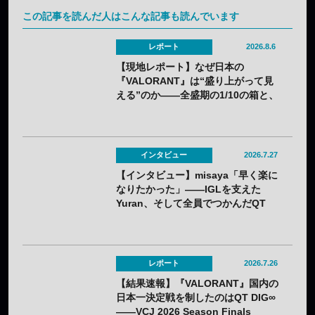
この記事を読んだ人はこんな記事も読んでいます
レポート
2026.8.6
【現地レポート】なぜ日本の
『VALORANT』は“盛り上がって見
える”のか——全盛期の1/10の箱と、
熱狂の裏に見えてきた課題
インタビュー
2026.7.27
【インタビュー】misaya「早く楽に
なりたかった」——IGLを支えた
Yuran、そして全員でつかんだQT
DIG∞悲願の日本一
レポート
2026.7.26
【結果速報】『VALORANT』国内の
日本一決定戦を制したのはQT DIG∞
——VCJ 2026 Season Finals