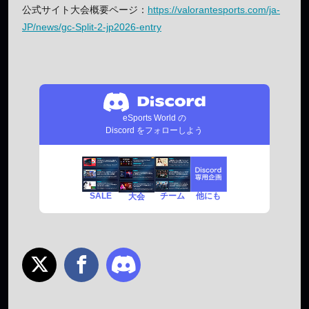
公式サイト大会概要ページ：
https://valorantesports.com/ja-
JP/news/gc-Split-2-jp2026-entry
eSports World の
Discord をフォローしよう
SALE
チーム
他にも
大会