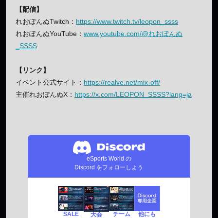
【配信】
れおぽんぬTwitch：
https://www.twitch.tv/leopon_ssss
れおぽんぬYouTube：
www.youtube.com/@れおぽんぬ
_SSSS
【リンク】
イベント公式サイト：
https://realve.net/mix-off/
主催れおぽんぬX：
https://x.com/LEOPON_SSSS?lang=ja
eSports World の
Discord をフォローしよう
SALE
チーム
他にも
大会