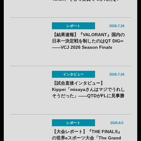
DIG∞悲願の日本一
レポート
2026.7.26
【結果速報】『VALORANT』国内の
日本一決定戦を制したのはQT DIG∞
——VCJ 2026 Season Finals
インタビュー
2026.7.26
【試合直後インタビュー】
Kippei「misayaさんはマジでうれし
そうだった」――QTDがFLに見事勝
利。若手のホープKippeiが感じるチ
ームの成長と勢いとは
レポート
2026.8.5
【大会レポート】『THE FINALS』
の世界eスポーツ大会「The Grand