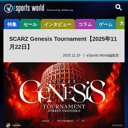
大
特集
セール
インタビュー
コラム
ゲーム
SCARZ Genesis Tournament【2025年11
月22日】
2025.11.10
eSports World編集部