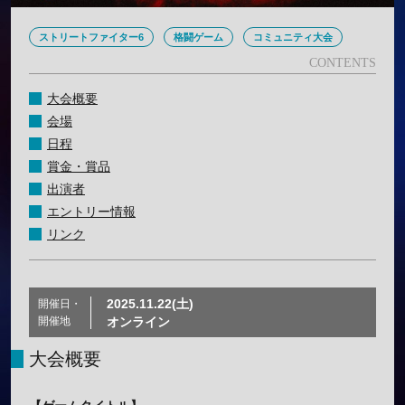
ストリートファイター6
格闘ゲーム
コミュニティ大会
大会概要
会場
日程
賞金・賞品
出演者
エントリー情報
リンク
2025.11.22(土)
開催日・
開催地
オンライン
大会概要