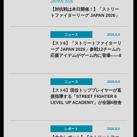
JAPAN 2026
【対抗戦は本日開催！】「ストリー
トファイターリーグ JAPAN 2026」
のキービジュアルと開幕戦カードが
公開——8月25日（火）開幕
ニュース
2026.8.9
【スト6】「ストリートファイターリ
ーグ JAPAN 2026」参戦12チームの
応援アイテムがゲーム内に登場——8
月3日（月）から無料配布
ニュース
2026.8.8
【スト6】現役トッププレイヤーが直
接指導する「STREET FIGHTER 6
LEVEL UP ACADEMY」が全国6校舎
で開催——2年連続
レポート
2026.8.6