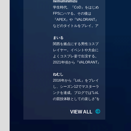
nemuminimizu
コラムを連載させてもらえる
学生時代、『CoD』をはじめ
ことになりました。言いたい
FPSにハマる。その後は
ことを言っていきます。X：
『APEX』や『VALORANT』
https://x.com/stormKUBO
などのタイトルをプレイ。ア
YouTube：
ーティストの楽曲や企業用
https://www.youtube.com/@sto
まいる
BGMなどを手掛ける作曲家と
rmKUBO
関西を拠点にする男性コスプ
フリーランスのライターの二
レイヤー。イベントや大会に
足の草鞋を履いて幅広く活動
よくコスプレ姿で出没する。
中。無類のラーメン好き！
2021年頃から『VALORANT』
Twitter:@ongakucas
にハマり、競技シーンを追い
ねむし
続ける。現在の推しチームは
2016年から『LoL』をプレイ
「CREST GAMING」。X：
し、シーズン12でマスターラ
@mlunias（Photo by
ンクを達成。ブログでは”LoL
Subaru.F.）
の競技体験としての楽しさ”を
テーマに情報を発信中。ニダ
リーを愛し、元ADCメイン
VIEW ALL
で、現在はMIDサイラスをメイ
ンにする変な経歴を持つ。
Twitter：@nemshifn ブログ：