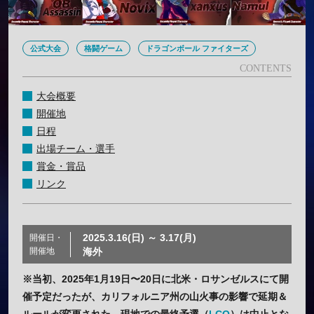
公式大会
格闘ゲーム
ドラゴンボール ファイターズ
大会概要
開催地
日程
出場チーム・選手
賞金・賞品
リンク
2025.3.16(日) ～ 3.17(月)
開催日・
開催地
海外
※当初、2025年1月19日〜20日に北米・ロサンゼルスにて開
催予定だったが、カリフォルニア州の山火事の影響で延期＆