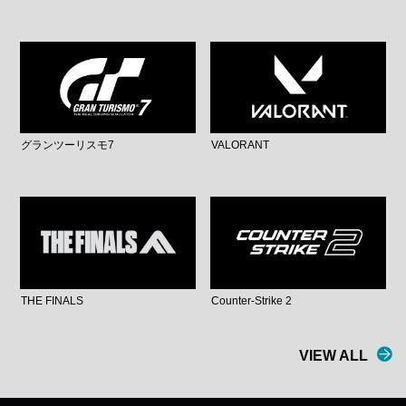
グランツーリスモ7
VALORANT
THE FINALS
Counter-Strike 2
VIEW ALL