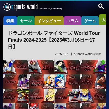
大
特集
セール
インタビュー
コラム
ゲーム
ドラゴンボール ファイターズ World Tour
Finals 2024-2025【2025年3月16日〜17
日】
2025.3.15
eSports World編集部