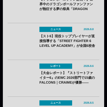
界中のドラゴンボールファンファン
が熱狂する夢の祭典「DRAGON
BALL Games Battle Hour 2022」開
催決定！【新作情報も！】
ニュース
2026.8.8
【スト6】現役トッププレイヤーが直
接指導する「STREET FIGHTER 6
LEVEL UP ACADEMY」が全国6校舎
で開催——2年連続
レポート
2026.8.6
【大会レポート】『ストリートファ
イター6』のEWC 2026部門で15歳の
FALCONS｜CRAIMEが優勝——
「CAPCOM CUP 13」出場権を獲得
ニュース
2026.8.5