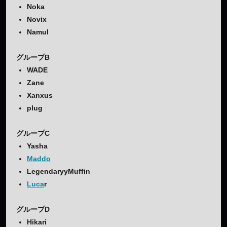
Noka
Novix
Namul
グループB
WADE
Zane
Xanxus
plug
グループC
Yasha
Maddo
LegendaryyMuffin
Luca
r
グループD
Hikari