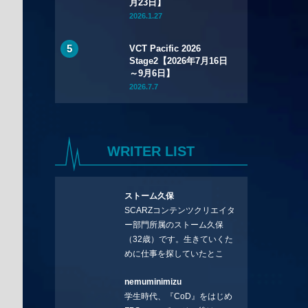
月23日】
2026.1.27
VCT Pacific 2026
Stage2【2026年7月16日
～9月6日】
2026.7.7
WRITER LIST
ストーム久保
SCARZコンテンツクリエイタ
ー部門所属のストーム久保
（32歳）です。生きていくた
めに仕事を探していたとこ
ろ、編集の方に拾ってもらい
nemuminimizu
コラムを連載させてもらえる
学生時代、『CoD』をはじめ
ことになりました。言いたい