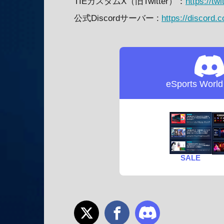
TIEカスタムX（旧Twitter）：
https://tw
公式Discordサーバー :
https://discord
eSports Worl
SALE