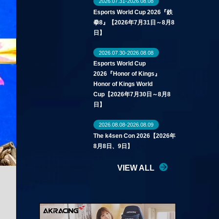
2026.07.31-2026.08.08
Esports World Cup 2026『鉄
拳8』【2026年7月31日～8月8
日】
2026.07.30-2026.08.08
Esports World Cup
2026『Honor of Kings』
Honor of Kings World
Cup【2026年7月30日～8月8
日】
2026.08.08-2026.08.09
The k4sen Con 2026【2026年
8月8日、9日】
VIEW ALL