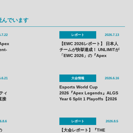
読んでいます
.7.22
レポート
2026.7.13
Apex
【EWC 2026レポート】 日本人
ent-
チームが快挙達成！ UNLIMITが
「EWC 2026」の『Apex
Legends』部門で初優勝！
.6.21
大会情報
2026.6.16
Esports World Cup
ーティ
2026『Apex Legends』ALGS
直接
Year 6 Split 1 Playoffs【2026
が盛
年7月7日～11日】
6.8.6
レポート
2026.8.5
の
【大会レポート】『THE