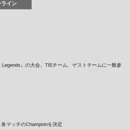
ンライン
x Legends』の⼤会。TIEチーム、ゲストチームに一般参
。
各マッチのChampionを決定