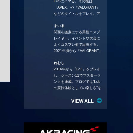
FPSにハマる。その後は
ことを言っていきます。X：
『APEX』や『VALORANT』
https://x.com/stormKUBO
などのタイトルをプレイ。ア
YouTube：
ーティストの楽曲や企業用
https://www.youtube.com/@sto
まいる
BGMなどを手掛ける作曲家と
rmKUBO
関西を拠点にする男性コスプ
フリーランスのライターの二
レイヤー。イベントや大会に
足の草鞋を履いて幅広く活動
よくコスプレ姿で出没する。
中。無類のラーメン好き！
2021年頃から『VALORANT』
Twitter:@ongakucas
にハマり、競技シーンを追い
ねむし
続ける。現在の推しチームは
2016年から『LoL』をプレイ
「CREST GAMING」。X：
し、シーズン12でマスターラ
@mlunias（Photo by
ンクを達成。ブログでは”LoL
Subaru.F.）
の競技体験としての楽しさ”を
テーマに情報を発信中。ニダ
リーを愛し、元ADCメイン
VIEW ALL
で、現在はMIDサイラスをメイ
ンにする変な経歴を持つ。
Twitter：@nemshifn ブログ：
nemumemo.com