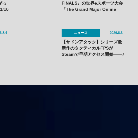
がっ
FINALS』の世界eスポーツ大会
/10
「The Grand Major Online
きた
Series」APAC決勝で韓国
HIBOOが2連勝——7月25日
（土）開催
6.8.4
ニュース
2026.8.3
【サドンアタック】シリーズ最
新作のタクティカルFPSが
】
Steamで早期アクセス開始——7
月30日（木）スタート