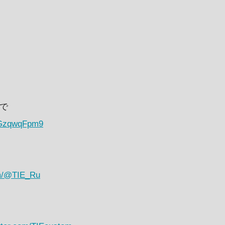
まで
QGzqwqFpm9
om/@TIE_Ru