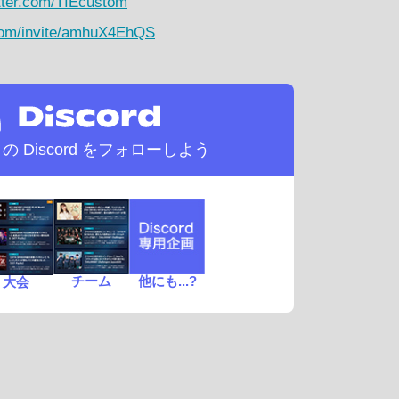
itter.com/TIEcustom
.com/invite/amhuX4EhQS
d の
Discord をフォローしよう
チーム
他にも...?
大会