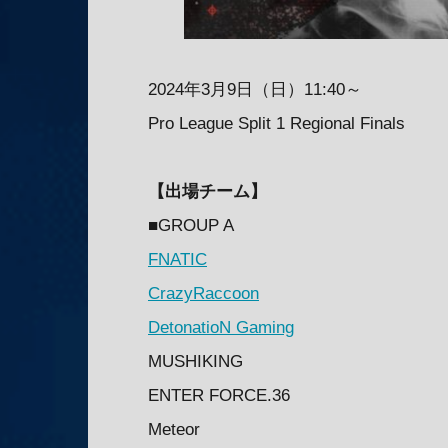
2024年3月9日（日）11:40～
Pro League Split 1 Regional Finals
【出場チーム】
■GROUP A
FNATIC
CrazyRaccoon
DetonatioN Gaming
MUSHIKING
ENTER FORCE.36
Meteor