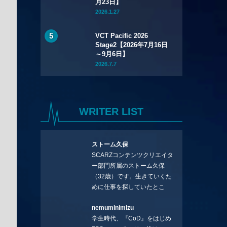
月23日】
2026.1.27
VCT Pacific 2026
Stage2【2026年7月16日
～9月6日】
2026.7.7
WRITER LIST
ストーム久保
SCARZコンテンツクリエイタ
ー部門所属のストーム久保
（32歳）です。生きていくた
めに仕事を探していたとこ
ろ、編集の方に拾ってもらい
nemuminimizu
コラムを連載させてもらえる
学生時代、『CoD』をはじめ
ことになりました。言いたい