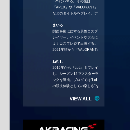
FPSにハマる。その後は
ことを言っていきます。X：
『APEX』や『VALORANT』
https://x.com/stormKUBO
などのタイトルをプレイ。ア
YouTube：
ーティストの楽曲や企業用
https://www.youtube.com/@sto
まいる
BGMなどを手掛ける作曲家と
rmKUBO
関西を拠点にする男性コスプ
フリーランスのライターの二
レイヤー。イベントや大会に
足の草鞋を履いて幅広く活動
よくコスプレ姿で出没する。
中。無類のラーメン好き！
2021年頃から『VALORANT』
Twitter:@ongakucas
にハマり、競技シーンを追い
ねむし
続ける。現在の推しチームは
2016年から『LoL』をプレイ
「CREST GAMING」。X：
し、シーズン12でマスターラ
@mlunias（Photo by
ンクを達成。ブログでは”LoL
Subaru.F.）
の競技体験としての楽しさ”を
テーマに情報を発信中。ニダ
リーを愛し、元ADCメイン
VIEW ALL
で、現在はMIDサイラスをメイ
ンにする変な経歴を持つ。
Twitter：@nemshifn ブログ：
nemumemo.com