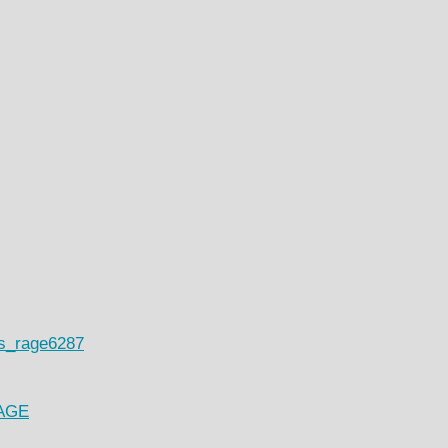
ts_rage6287
RAGE