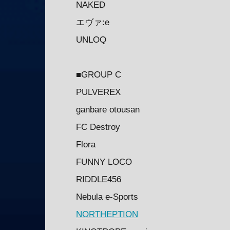
NAKED
エヴァ:e
UNLOQ
■GROUP C
PULVEREX
ganbare otousan
FC Destroy
Flora
FUNNY LOCO
RIDDLE456
Nebula e-Sports
NORTHEPTION