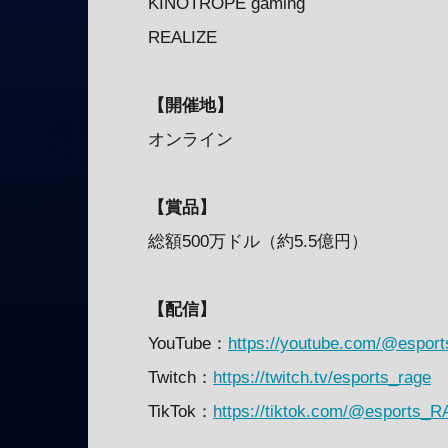
KINOTROPE gaming
REALIZE
【開催地】
オンライン
【賞品】
総額500万ドル（約5.5億円）
【配信】
YouTube：
https://youtube.com/@espor
Twitch：
https://twitch.tv/esports_rage
TikTok：
https://tiktok.com/@esports_