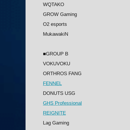
WQTAKO
GROW Gaming
O2 esports
MukawakiN
■GROUP B
VOKUVOKU
ORTHROS FANG
FENNEL
DONUTS USG
GHS Professional
REIGNITE
Lag Gaming