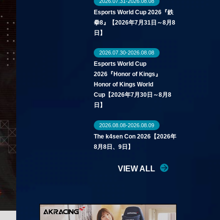
2026.07.31-2026.08.08
Esports World Cup 2026『鉄
拳8』【2026年7月31日～8月8
日】
2026.07.30-2026.08.08
Esports World Cup
2026『Honor of Kings』
Honor of Kings World
Cup【2026年7月30日～8月8
日】
2026.08.08-2026.08.09
The k4sen Con 2026【2026年
8月8日、9日】
VIEW ALL