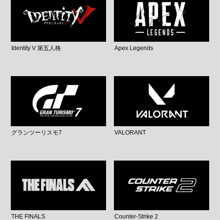
Identity V 第五人格
Apex Legends
グランツーリスモ7
VALORANT
THE FINALS
Counter-Strike 2