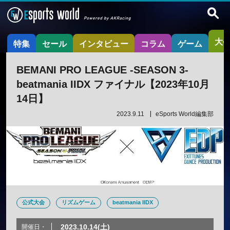
大
特集
セール
インタビュー
コラム
ゲーム
BEMANI PRO LEAGUE -SEASON 3-
beatmania IIDX ファイナル【2023年10月
14日】
2023.9.11
eSports World編集部
公式大会
リズムゲーム
beatmania IIDX
2023.10.14(土)
開催日・