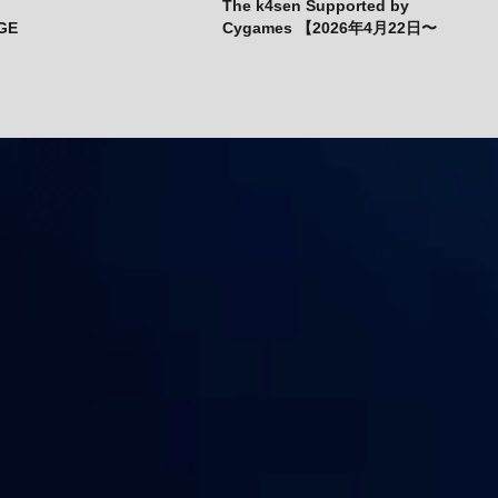
The k4sen Supported by
GE
Cygames 【2026年4月22日〜
23日】
on