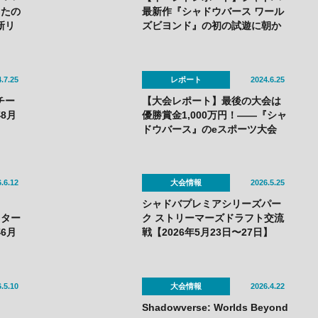
ったの
最新作『シャドウバース ワール
新リ
ズビヨンド』の初の試遊に朝か
ら長蛇の列！——「シャドバス
ペシャルフェス」で最強チーム
も誕生！
.7.25
レポート
2024.6.25
強チー
【大会レポート】最後の大会は
8月
優勝賞金1,000万円！——『シャ
ドウバース』のeスポーツ大会
「RAGE Shadowverse 2024
Summer」GRAND FINALSは
N/S（ねこそぎ）選手が優勝し30
.6.12
大会情報
2026.5.25
回目の節目の大会で有終の美を
飾る！
シャドバプレミアシリーズパー
マスター
ク ストリーマーズドラフト交流
6月
戦【2026年5月23日〜27日】
.5.10
大会情報
2026.4.22
Shadowverse: Worlds Beyond