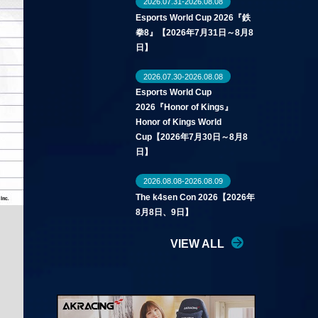
2026.07.31-2026.08.08
Esports World Cup 2026『鉄
拳8』【2026年7月31日～8月8
日】
2026.07.30-2026.08.08
Esports World Cup
2026『Honor of Kings』
Honor of Kings World
Cup【2026年7月30日～8月8
日】
2026.08.08-2026.08.09
The k4sen Con 2026【2026年
8月8日、9日】
VIEW ALL