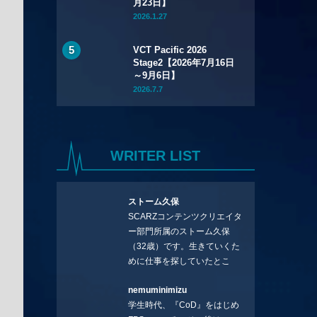
月23日】
2026.1.27
VCT Pacific 2026
Stage2【2026年7月16日
～9月6日】
2026.7.7
WRITER LIST
ストーム久保
SCARZコンテンツクリエイタ
ー部門所属のストーム久保
（32歳）です。生きていくた
めに仕事を探していたとこ
ろ、編集の方に拾ってもらい
nemuminimizu
コラムを連載させてもらえる
学生時代、『CoD』をはじめ
ことになりました。言いたい