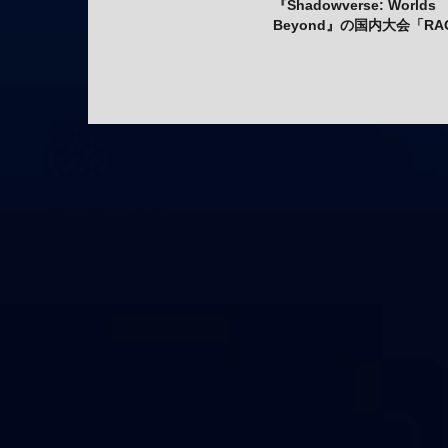
『Shadowverse: Worlds
Beyond』の国内大会「RA
Shadowverse Japan
Championship 2026 Seas
1」にてかさ選手が優勝！