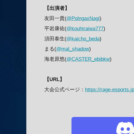
【出演者】
友田一貴(
@PolngaxNagi
)
平岩康佑(
@kouhiraiwa777
)
須田泰生(
@kaicho_beda
)
まる(
@mal_shadow
)
海老原悠(
@CASTER_ebibkw
)
【URL】
大会公式ページ：
https://rage-esports