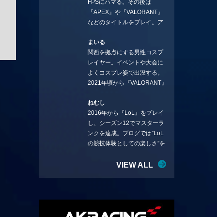
FPSにハマる。その後は
ことを言っていきます。X：
『APEX』や『VALORANT』
https://x.com/stormKUBO
などのタイトルをプレイ。ア
YouTube：
ーティストの楽曲や企業用
https://www.youtube.com/@sto
まいる
BGMなどを手掛ける作曲家と
rmKUBO
関西を拠点にする男性コスプ
フリーランスのライターの二
レイヤー。イベントや大会に
足の草鞋を履いて幅広く活動
よくコスプレ姿で出没する。
中。無類のラーメン好き！
2021年頃から『VALORANT』
Twitter:@ongakucas
にハマり、競技シーンを追い
ねむし
続ける。現在の推しチームは
2016年から『LoL』をプレイ
「CREST GAMING」。X：
し、シーズン12でマスターラ
@mlunias（Photo by
ンクを達成。ブログでは”LoL
Subaru.F.）
の競技体験としての楽しさ”を
テーマに情報を発信中。ニダ
リーを愛し、元ADCメイン
VIEW ALL
で、現在はMIDサイラスをメイ
ンにする変な経歴を持つ。
Twitter：@nemshifn ブログ：
nemumemo.com