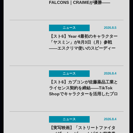
FALCONS｜CRAIMEが優勝——
「CAPCOM CUP 13」出場権を獲得
ニュース
2026.8.5
【スト6】Year 4最初のキャラクター
「ヤスミン」が8月3日（月）参戦
——エスクリマ使いのスピーディー
な接近戦キャラ
ニュース
2026.8.4
【スト6】カプコンが佐藤薬品工業と
ライセンス契約を締結——TikTok
Shopでキャラクターを活用したプロ
モーションを展開
ニュース
2026.8.4
【実写映画】「ストリートファイタ