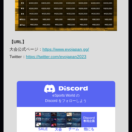
【URL】
大会公式ページ：
https://www.evojapan.gg/
Twitter：
https://twitter.com/evojapan2023
eSports World の
Discord をフォローしよう
SALE
チーム
他にも
大会