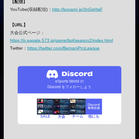
【配信】
YouTube(収録配信)：
http://konami.jp/3nGpHaF
【URL】
大会公式ページ：
https://p.eagate.573.jp/game/bpl/season2/index.html
Twitter：
https://twitter.com/BemaniProLeague
eSports World の
Discord をフォローしよう
SALE
チーム
他にも
大会