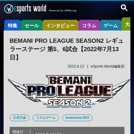
大
特集
セール
インタビュー
コラム
ゲーム
BEMANI PRO LEAGUE SEASON2 レギュ
ラーステージ 第5、6試合【2022年7月13
日】
2022.6.13
eSports World編集部
公式大会
リズムゲーム
beatmania IIDX
開催日・