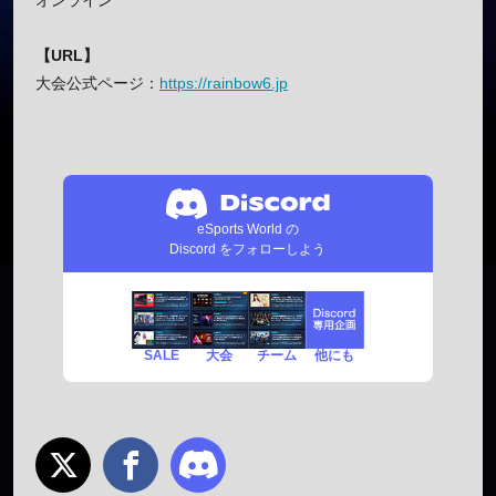
オンライン
【URL】
大会公式ページ：
https://rainbow6.jp
eSports World の
Discord をフォローしよう
SALE
チーム
他にも
大会