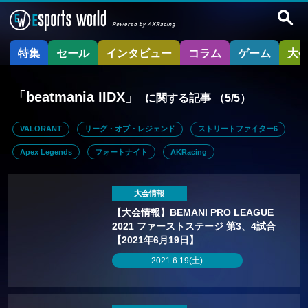
特集
セール
インタビュー
コラム
ゲーム
大
「beatmania IIDX」
に関する記事
（5/5）
VALORANT
リーグ・オブ・レジェンド
ストリートファイター6
Apex Legends
フォートナイト
AKRacing
大会情報
【大会情報】BEMANI PRO LEAGUE
2021 ファーストステージ 第3、4試合
【2021年6月19日】
2021.6.19(土)