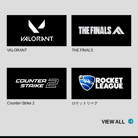
VALORANT
THE FINALS
Counter-Strike 2
ロケットリーグ
VIEW ALL