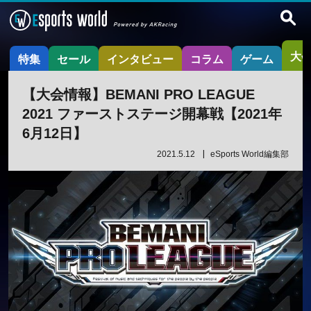
大
特集
セール
インタビュー
コラム
ゲーム
【大会情報】BEMANI PRO LEAGUE
2021 ファーストステージ開幕戦【2021年
6月12日】
2021.5.12
eSports World編集部