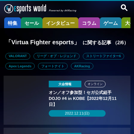
特集
セール
インタビュー
コラム
ゲーム
大
「Virtua Fighter esports」
に関する記事
（2/6）
VALORANT
リーグ・オブ・レジェンド
ストリートファイター6
Apex Legends
フォートナイト
AKRacing
大会情報
オンライン
オン／オフ参加型！セガ公式組手
DOJO #4 in KOBE【2022年12月11
日】
2022.12.11(日)