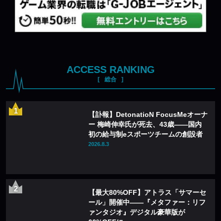
ACCESS RANKING
総合
【訃報】DetonatioN FocusMeオーナ
ー 梅崎伸幸氏が死去、43歳——国内
初の給与制eスポーツチームの創設者
2026.8.3
【最大80%OFF】アトラス「サマーセ
ール」開催中——『メタファー：リフ
ァンタジオ』デジタル豪華版が