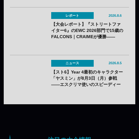
レポート
2026.8.6
【大会レポート】『ストリートファ
イター6』のEWC 2026部門で15歳の
FALCONS｜CRAIMEが優勝——
「CAPCOM CUP 13」出場権を獲得
ニュース
2026.8.5
【スト6】Year 4最初のキャラクター
「ヤスミン」が8月3日（月）参戦
——エスクリマ使いのスピーディー
な接近戦キャラ