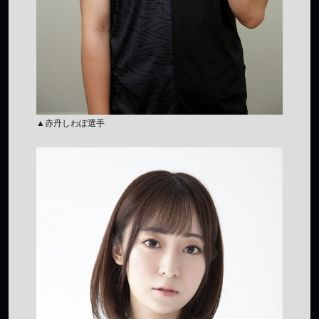
▲赤丹しわぽ選手