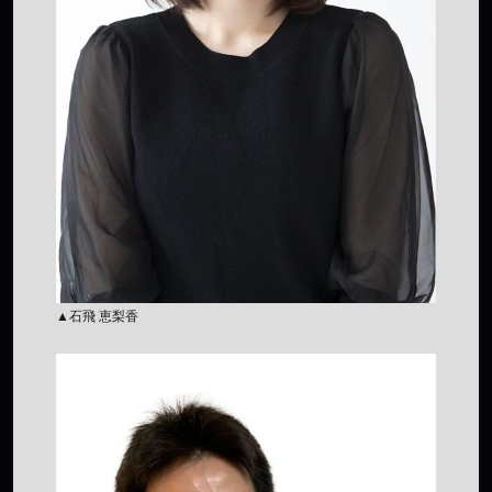
▲石飛 恵梨香