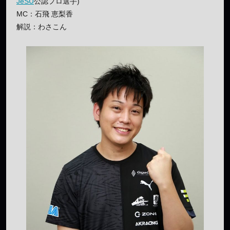
JeSU
公認プロ選手)
MC：石飛 恵梨香
解説：わさこん