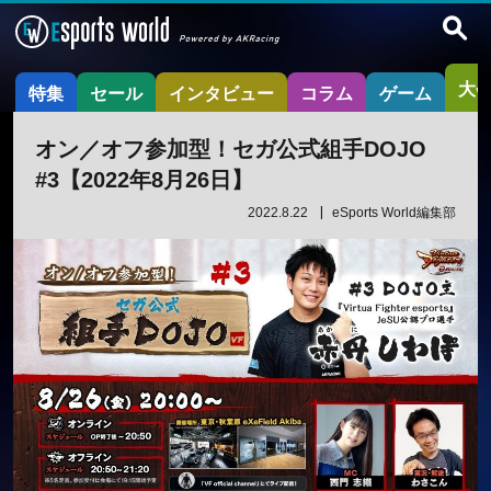
大
特集
セール
インタビュー
コラム
ゲーム
オン／オフ参加型！セガ公式組手DOJO
#3【2022年8月26日】
2022.8.22
eSports World編集部