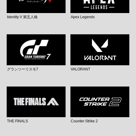
Identity V 第五人格
Apex Legends
グランツーリスモ7
VALORANT
THE FINALS
Counter-Strike 2