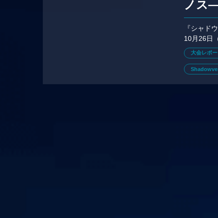
ノス—
でレ
『シャドウ
10月26
ガ北海道。
大会レポー
Shadowver