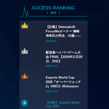
ACCESS RANKING
総合
【訃報】DetonatioN
FocusMeオーナー 梅崎
伸幸氏が死去、43歳——
国内初の給与制eスポーツ
2026.8.3
チームの創設者
配信者ハイパーゲーム大
会 FINAL【2026年11月28
日、29日】
2026.7.22
Esports World Cup
2026『オーバーウォッチ
2』OWCS: Midseason
Championship【2026年
2026.7.24
7月29日～8月2日】
【特集】 Esports World
Cup 2026