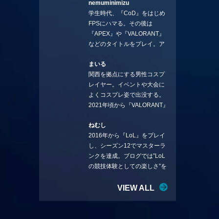
nemuminimizu
コラムを連載させてもらえる
学生時代、『CoD』をはじめ
ことになりました。言いたい
FPSにハマる。その後は
ことを言っていきます。X：
『APEX』や『VALORANT』
https://x.com/stormKUBO
などのタイトルをプレイ。ア
YouTube：
ーティストの楽曲や企業用
https://www.youtube.com/@sto
まいる
BGMなどを手掛ける作曲家と
rmKUBO
関西を拠点にする男性コスプ
フリーランスのライターの二
レイヤー。イベントや大会に
足の草鞋を履いて幅広く活動
よくコスプレ姿で出没する。
中。無類のラーメン好き！
2021年頃から『VALORANT』
Twitter:@ongakucas
にハマり、競技シーンを追い
ねむし
続ける。現在の推しチームは
2016年から『LoL』をプレイ
「CREST GAMING」。X：
し、シーズン12でマスターラ
@mlunias（Photo by
ンクを達成。ブログでは”LoL
Subaru.F.）
の競技体験としての楽しさ”を
テーマに情報を発信中。ニダ
リーを愛し、元ADCメイン
VIEW ALL
で、現在はMIDサイラスをメイ
ンにする変な経歴を持つ。
Twitter：@nemshifn ブログ：