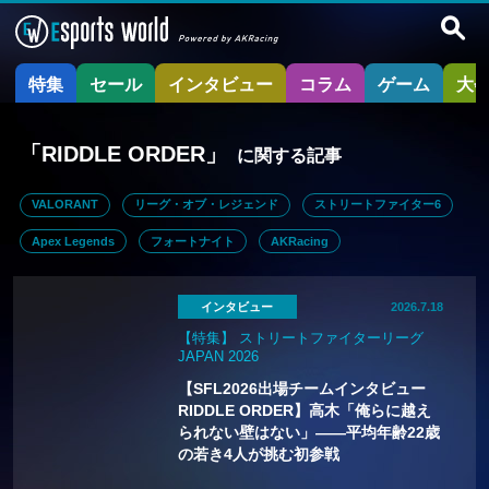
特集
セール
インタビュー
コラム
ゲーム
大
「RIDDLE ORDER」
に関する記事
VALORANT
リーグ・オブ・レジェンド
ストリートファイター6
Apex Legends
フォートナイト
AKRacing
インタビュー
2026.7.18
【特集】 ストリートファイターリーグ
JAPAN 2026
【SFL2026出場チームインタビュー
RIDDLE ORDER】高木「俺らに越え
られない壁はない」——平均年齢22歳
の若き4人が挑む初参戦